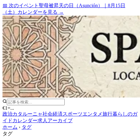
📅 次のイベント
聖母被昇天の日（Asunción）
｜
8月15日
（土）
カレンダーを見る →
€1
=
...
政治
カタルーニャ
社会
経済
スポーツ
エンタメ
旅行
暮らしのガ
イド
カレンダー
求人
アーカイブ
ホーム
›
タグ
タグ