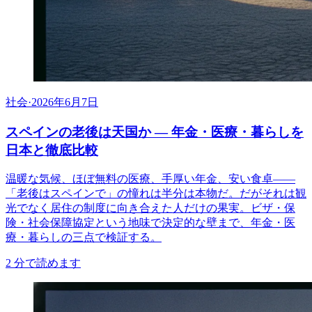
社会
·
2026年6月7日
スペインの老後は天国か — 年金・医療・暮らしを
日本と徹底比較
温暖な気候、ほぼ無料の医療、手厚い年金、安い食卓——
「老後はスペインで」の憧れは半分は本物だ。だがそれは観
光でなく居住の制度に向き合えた人だけの果実。ビザ・保
険・社会保障協定という地味で決定的な壁まで、年金・医
療・暮らしの三点で検証する。
2
分で読めます