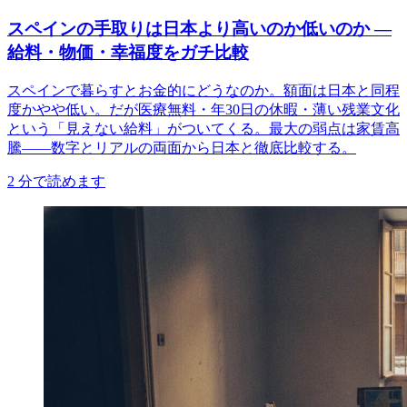
スペインの手取りは日本より高いのか低いのか —
給料・物価・幸福度をガチ比較
スペインで暮らすとお金的にどうなのか。額面は日本と同程
度かやや低い。だが医療無料・年30日の休暇・薄い残業文化
という「見えない給料」がついてくる。最大の弱点は家賃高
騰——数字とリアルの両面から日本と徹底比較する。
2
分で読めます