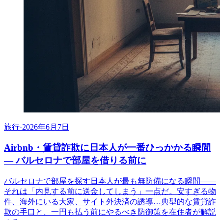
旅行
·
2026年6月7日
Airbnb・賃貸詐欺に日本人が一番ひっかかる瞬間
— バルセロナで部屋を借りる前に
バルセロナで部屋を探す日本人が最も無防備になる瞬間——
それは「内見する前に送金してしまう」一点だ。安すぎる物
件、海外にいる大家、サイト外決済の誘導…典型的な賃貸詐
欺の手口と、一円も払う前にやるべき防御策を在住者が解説