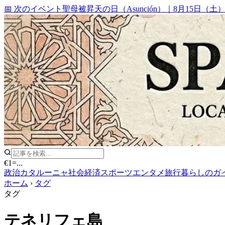
📅 次のイベント
聖母被昇天の日（Asunción）
｜
8月15日（土
€1
=
...
政治
カタルーニャ
社会
経済
スポーツ
エンタメ
旅行
暮らしのガ
ホーム
›
タグ
タグ
テネリフェ島