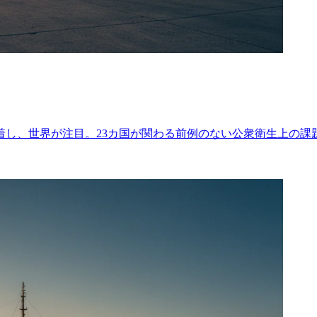
着し、世界が注目。23カ国が関わる前例のない公衆衛生上の課