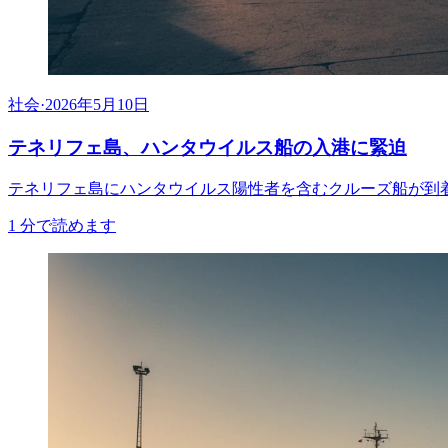
社会
·
2026年5月10日
テネリフェ島、ハンタウイルス船の入港に緊迫
テネリフェ島にハンタウイルス陽性者を含むクルーズ船が到
1
分で読めます