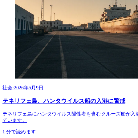
社会
·
2026年5月9日
テネリフェ島、ハンタウイルス船の入港に警戒
テネリフェ島にハンタウイルス陽性者を含むクルーズ船が入
ています。
1
分で読めます