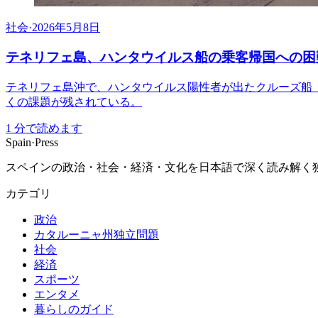
社会
·
2026年5月8日
テネリフェ島、ハンタウイルス船の乗客帰国への困
テネリフェ島沖で、ハンタウイルス陽性者が出たクルーズ船「M
くの課題が残されている。
1
分で読めます
Spain
·
Press
スペインの政治・社会・経済・文化を日本語で深く読み解く独立
カテゴリ
政治
カタルーニャ州独立問題
社会
経済
スポーツ
エンタメ
暮らしのガイド