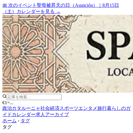
📅 次のイベント
聖母被昇天の日（Asunción）
｜
8月15日
（土）
カレンダーを見る →
€1
=
...
政治
カタルーニャ
社会
経済
スポーツ
エンタメ
旅行
暮らしのガ
イド
カレンダー
求人
アーカイブ
ホーム
›
タグ
タグ