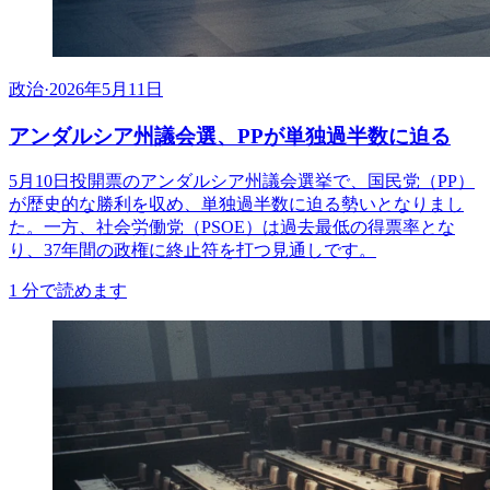
政治
·
2026年5月11日
アンダルシア州議会選、PPが単独過半数に迫る
5月10日投開票のアンダルシア州議会選挙で、国民党（PP）
が歴史的な勝利を収め、単独過半数に迫る勢いとなりまし
た。一方、社会労働党（PSOE）は過去最低の得票率とな
り、37年間の政権に終止符を打つ見通しです。
1
分で読めます