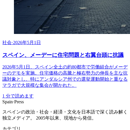
社会
·
2026年5月1日
スペイン、メーデーに住宅問題と右翼台頭に抗議
2026年5月1日、スペイン全土の約80都市で労働組合がメーデ
ーのデモを実施。住宅価格の高騰と極右勢力の伸長を主な抗
議対象とし、特にアンダルシア州での選挙運動開始と重なる
マラガで大規模な集会が開かれた。
1
分で読めます
Spain
·
Press
スペインの政治・社会・経済・文化を日本語で深く読み解く
独立メディア。 2005年以来、現地から発信。
カテゴリ