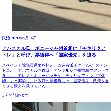
政治
·
2026年5月16日
アバスカル氏、ボニージャ州首相に「チキリクア
トレ」と呼び、票獲得へ「国家優先」を迫る
スペイン下院議員選挙を控え、急進右派ボク（Vox）のアン
トニオ・アバスカル党首は、アンダルシア州首相フアン・マ
ヌエル・モレノ・ボニージャ氏を「チキリクアトレ（道化
師）」と揶揄し、州政府の票獲得には「国家優先」政策を呑
ませる構えを見せている。
1
分で読めます