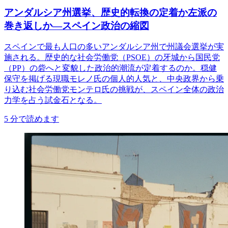
アンダルシア州選挙、歴史的転換の定着か左派の
巻き返しか―スペイン政治の縮図
スペインで最も人口の多いアンダルシア州で州議会選挙が実
施される。歴史的な社会労働党（PSOE）の牙城から国民党
（PP）の砦へと変貌した政治的潮流が定着するのか。穏健
保守を掲げる現職モレノ氏の個人的人気と、中央政界から乗
り込む社会労働党モンテロ氏の挑戦が、スペイン全体の政治
力学を占う試金石となる。
5
分で読めます