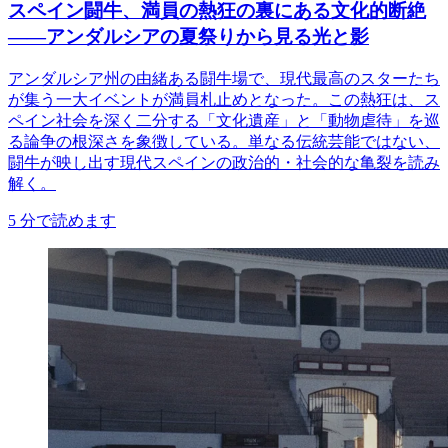
スペイン闘牛、満員の熱狂の裏にある文化的断絶
――アンダルシアの夏祭りから見る光と影
アンダルシア州の由緒ある闘牛場で、現代最高のスターたち
が集う一大イベントが満員札止めとなった。この熱狂は、ス
ペイン社会を深く二分する「文化遺産」と「動物虐待」を巡
る論争の根深さを象徴している。単なる伝統芸能ではない、
闘牛が映し出す現代スペインの政治的・社会的な亀裂を読み
解く。
5
分で読めます