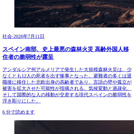
社会
·
2026年7月11日
スペイン南部、史上最悪の森林火災 高齢外国人移
住者の脆弱性が露呈
アンダルシア州アルメリアで発生した大規模森林火災は、少
なくとも12人の死者を出す惨事となった。避難者の多くは退
職後に移住した北欧出身の高齢者であり、言語の壁や孤立が
被害を拡大させた可能性が指摘される。気候変動と過疎化、
そして国際的な人の移動が交差する現代スペインの脆弱性を
浮き彫りにした。
6
分で読めます