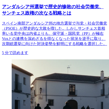
アンダルシア州選挙で歴史的惨敗の社会労働党、
サンチェス政権の次なる戦略とは
スペイン南部アンダルシア州の地方選挙で与党・社会労働党
（PSOE）が歴史的な大敗を喫した。しかしサンチェス首相
率いる党中央は内省よりも、保守派・国民党（PP）が極右
Voxとの連携を深めざるを得なくなった状況を逆手に取り、
次期総選挙に向けた対決姿勢を鮮明にする戦略を選択した。
5
分で読めます