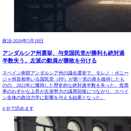
政治
·
2026年5月18日
アンダルシア州選挙、与党国民党が勝利も絶対過
半数失う。左派の動員が勝敗を分ける
スペイン南部アンダルシア州の議会選挙で、モレノ・ボニー
ジャ州首相率いる国民党（PP）が第一党の座を維持したも
のの、2022年に獲得した歴史的な絶対過半数を失った。投票
率のわずかな上昇が左派勢力の議席回復につながり、スペイ
ン全体の政治力学に影響を与える結果となった。
4
分で読めます