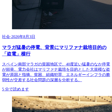
社会
·
2026年8月3日
マラガ猛暑の停電、背景にマリファナ栽培目的の
「盗電」横行
スペイン南部マラガの貧困地区で、40度近い猛暑のなか停電
が頻発。電力会社はマリファナ栽培を目的とした大規模な盗
電が原因と指摘。貧困、組織犯罪、エネルギーインフラの脆
弱性が交差する社会問題の深層を分析する。
5
分で読めます