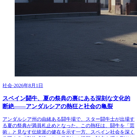
社会
·
2026年8月1日
スペイン闘牛、夏の祭典の裏にある深刻な文化的
断絶――アンダルシアの熱狂と社会の亀裂
アンダルシア州の由緒ある闘牛場で、スター闘牛士が出場す
る夏の祭典が満員札止めとなった。この熱狂は、闘牛を「芸
術」と見なす伝統派の健在を示す一方、スペイン社会を深く