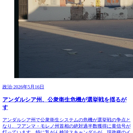
政治
·
2026年5月16日
アンダルシア州、公衆衛生危機が選挙戦を揺るが
す
アンダルシア州で公衆衛生システムの危機が選挙戦の争点と
なり、フアンマ・モレノ州首相の絶対過半数獲得に黄信号が
灯っています。特に乳がん検診スキャンダルが、現政権のイ