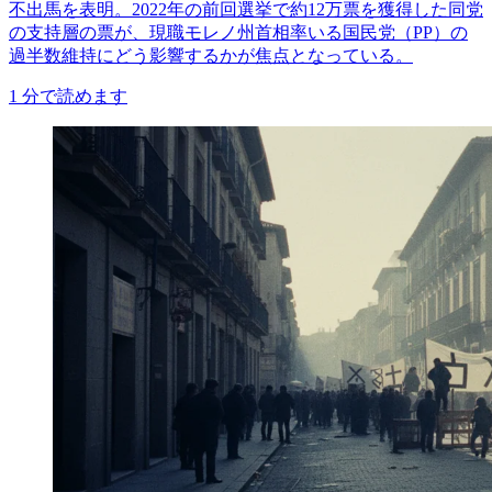
不出馬を表明。2022年の前回選挙で約12万票を獲得した同党
の支持層の票が、現職モレノ州首相率いる国民党（PP）の
過半数維持にどう影響するかが焦点となっている。
1
分で読めます