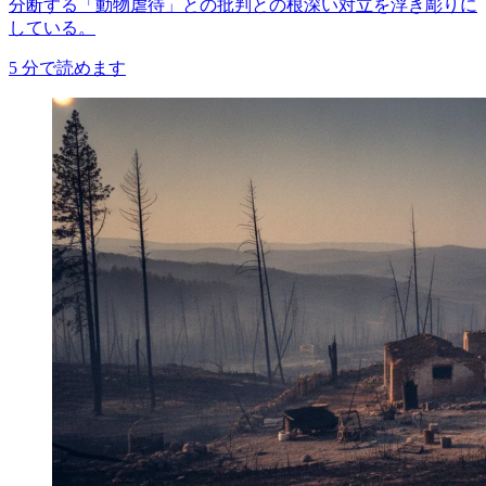
分断する「動物虐待」との批判との根深い対立を浮き彫りに
している。
5
分で読めます