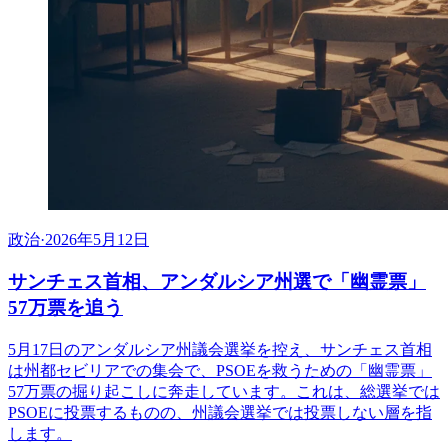
政治
·
2026年5月12日
サンチェス首相、アンダルシア州選で「幽霊票」
57万票を追う
5月17日のアンダルシア州議会選挙を控え、サンチェス首相
は州都セビリアでの集会で、PSOEを救うための「幽霊票」
57万票の掘り起こしに奔走しています。これは、総選挙では
PSOEに投票するものの、州議会選挙では投票しない層を指
します。