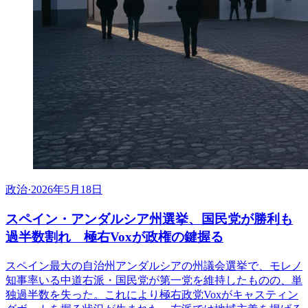
政治
·
2026年5月18日
スペイン・アンダルシア州選挙、国民党が勝利も
過半数割れ 極右Voxが政権の鍵握る
スペイン最大の自治州アンダルシアの州議会選挙で、モレノ
知事率いる中道右派・国民党が第一党を維持したものの、単
独過半数を失った。これにより極右政党Voxがキャスティン