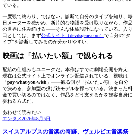
ている。
一度観て終わり、ではない。診断で自分のタイプを知り、毎
日メーターを確かめ、断片的な物語を受け取りながら、作品
の世界に住み続ける――そんな体験設計になっている。入り
口としては、まず
公式サイト（devilsgene.com）
で自分の“タ
イプ”を診断してみるのが分かりやすい。
映画は「払いたい額」で観られる
配給の仕組みもユニークだ。本作はすでに劇場公開を終え、
現在は公式サイト上でオンライン配信されている。視聴は
「
pay-what-you-wish
」――観る側が「払いたい額」を自分
で決める、参加型の投げ銭モデルを採っている。決まった料
金で買い切るのではなく、作品をどう支えるかを観客自身に
委ねる方式だ。
あわせて読みたい
エンタメ
2026年8月5日
スイスアルプスの音楽の奇跡、ヴェルビエ音楽祭