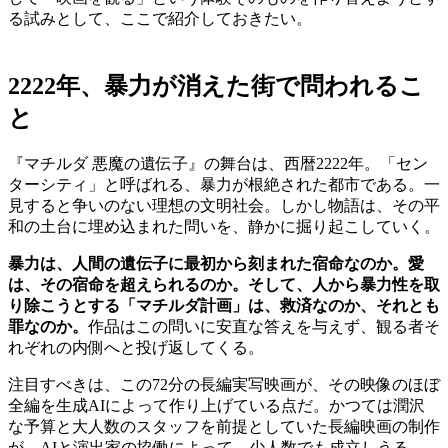
る試みとして、ここで紹介しておきたい。
2222年、暴力が消えた街で問われるこ
と
『マチルダ 悪魔の遺伝子』の舞台は、西暦2222年。「セン
ターシティ」と呼ばれる、暴力が根絶された都市である。一
見すると争いのない理想の文明社会。しかし物語は、その平
和の土台に埋め込まれた問いを、静かに掘り起こしていく。
暴力は、人間の遺伝子に最初から刻まれた宿命なのか。愛
は、その宿命を超えられるのか。そして、人から暴力性を取
り除こうとする「マチルダ計画」は、救済なのか、それとも
罪なのか。
作品はこの問いに安直な答えを与えず、観る者そ
れぞれの内側へと投げ返してくる。
注目すべきは、この72分の長編実写映画が、その映像のほぼ
全編を生成AIによって作り上げている点だ。かつては潤沢
な予算と大人数のスタッフを前提としていた長編映画の制作
が、AIと演出家の協働によって、少人数でも成立しうる