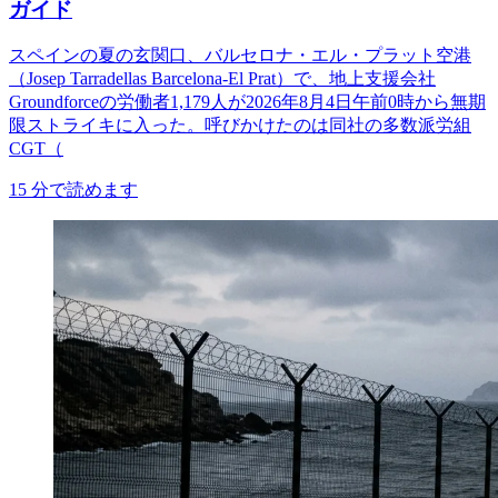
ガイド
スペインの夏の玄関口、バルセロナ・エル・プラット空港
（Josep Tarradellas Barcelona-El Prat）で、地上支援会社
Groundforceの労働者1,179人が2026年8月4日午前0時から無期
限ストライキに入った。呼びかけたのは同社の多数派労組
CGT（
15
分で読めます