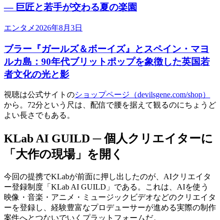
— 巨匠と若手が交わる夏の楽園
エンタメ
2026年8月3日
ブラー『ガールズ＆ボーイズ』とスペイン・マヨ
ルカ島：90年代ブリットポップを象徴した英国若
者文化の光と影
視聴は公式サイトの
ショップページ（devilsgene.com/shop）
から。72分という尺は、配信で腰を据えて観るのにちょうど
よい長さでもある。
KLab AI GUILD ─ 個人クリエイターに
「大作の現場」を開く
今回の提携でKLabが前面に押し出したのが、AIクリエイタ
ー登録制度「KLab AI GUILD」である。これは、AIを使う
映像・音楽・アニメ・ミュージックビデオなどのクリエイタ
ーを登録し、経験豊富なプロデューサーが進める実際の制作
案件へとつないでいくプラットフォームだ。