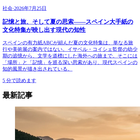
社会
·
2026年7月25日
記憶と旅、そして夏の思索――スペイン大手紙の
文化特集が映し出す現代の知性
スペインの有力紙ABCが組んだ夏の文化特集は、単なる旅
行や美術展の案内ではない。イサベル・コイシェ監督の幼少
期の追憶から、文学を道標にした海外への旅まで。そこには
「場所」と「記憶」を巡る深い思索があり、現代スペインの
知的風景が描き出されている。
5
分で読めます
最新記事