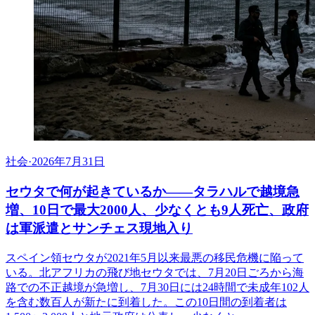
社会
·
2026年7月31日
セウタで何が起きているか——タラハルで越境急
増、10日で最大2000人、少なくとも9人死亡、政府
は軍派遣とサンチェス現地入り
スペイン領セウタが2021年5月以来最悪の移民危機に陥って
いる。北アフリカの飛び地セウタでは、7月20日ごろから海
路での不正越境が急増し、7月30日には24時間で未成年102人
を含む数百人が新たに到着した。この10日間の到着者は