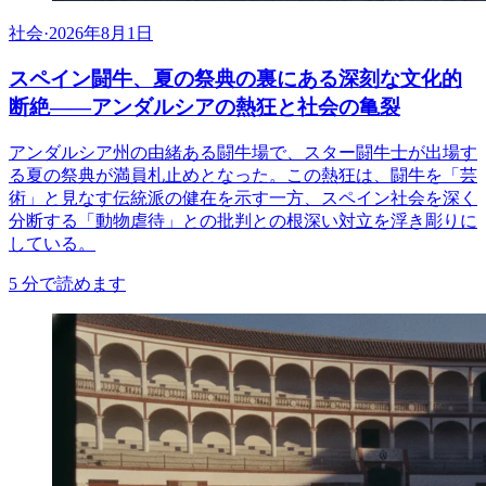
社会
·
2026年8月1日
スペイン闘牛、夏の祭典の裏にある深刻な文化的
断絶――アンダルシアの熱狂と社会の亀裂
アンダルシア州の由緒ある闘牛場で、スター闘牛士が出場す
る夏の祭典が満員札止めとなった。この熱狂は、闘牛を「芸
術」と見なす伝統派の健在を示す一方、スペイン社会を深く
分断する「動物虐待」との批判との根深い対立を浮き彫りに
している。
5
分で読めます