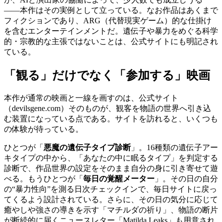
――本作はその実例として立っている。なお作品はあくまで
フィクションであり、ARG（代替現実ゲーム）的な仕掛け
を含むエンターテインメントだ。遺伝子や暴力をめぐる科学
的・宗教的な主張ではないことは、公式サイトにも明記され
ている。
「観る」だけでなく「参加する」映画
本作が通常の映画と一線を画すのは、公式サイト
（devilsgene.com）そのものが、観客を物語の世界へ引き込
む装置になっている点である。サイトを訪れると、いくつも
の体験が待っている。
ひとつが「
悪魔の遺伝子タイプ診断
」。16種類の遺伝子アー
キタイプの中から、「あなたの中に眠るタイプ」を判定する
診断で、作品世界の設定をそのまま自分の身に引き寄せて遊
べる。もうひとつが「
毎日の覚醒メーター
」。その日の自分
の“暴力性向”を測る日次チェックインで、毎日サイトに戻っ
てくるよう設計されている。さらに、その日の気分に応じて
癒やしや強さの導きを示す「マチルダの祈り」、物語の断片
が断続的に届くニュースレター「Matilda Leaks」も用意され