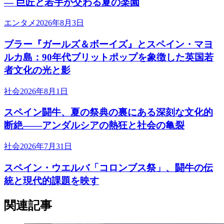
— 巨匠と若手が交わる夏の楽園
エンタメ
2026年8月3日
ブラー『ガールズ＆ボーイズ』とスペイン・マヨ
ルカ島：90年代ブリットポップを象徴した英国若
者文化の光と影
社会
2026年8月1日
スペイン闘牛、夏の祭典の裏にある深刻な文化的
断絶――アンダルシアの熱狂と社会の亀裂
社会
2026年7月31日
スペイン・ウエルバ「コロンブス祭」、闘牛の伝
統と現代的課題を映す
関連記事