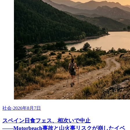
社会
·
2026年8月7日
スペイン日食フェス、相次いで中止
――Motorbeach事故と山火事リスクが崩したイベ