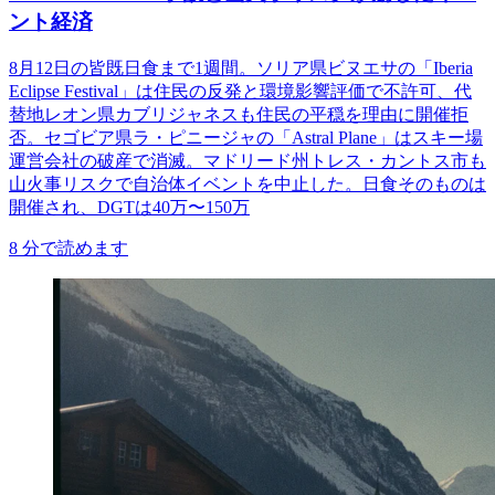
ント経済
8月12日の皆既日食まで1週間。ソリア県ビヌエサの「Iberia
Eclipse Festival」は住民の反発と環境影響評価で不許可、代
替地レオン県カブリジャネスも住民の平穏を理由に開催拒
否。セゴビア県ラ・ピニージャの「Astral Plane」はスキー場
運営会社の破産で消滅。マドリード州トレス・カントス市も
山火事リスクで自治体イベントを中止した。日食そのものは
開催され、DGTは40万〜150万
8
分で読めます