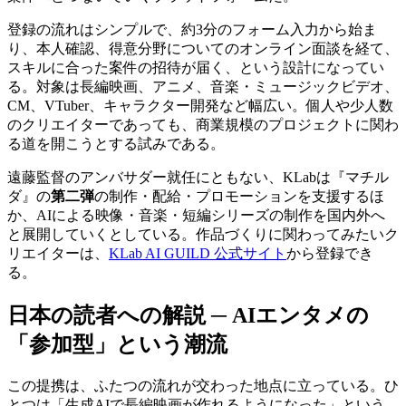
登録の流れはシンプルで、約3分のフォーム入力から始ま
り、本人確認、得意分野についてのオンライン面談を経て、
スキルに合った案件の招待が届く、という設計になってい
る。対象は長編映画、アニメ、音楽・ミュージックビデオ、
CM、VTuber、キャラクター開発など幅広い。個人や少人数
のクリエイターであっても、商業規模のプロジェクトに関わ
る道を開こうとする試みである。
遠藤監督のアンバサダー就任にともない、KLabは『マチル
ダ』の
第二弾
の制作・配給・プロモーションを支援するほ
か、AIによる映像・音楽・短編シリーズの制作を国内外へ
と展開していくとしている。作品づくりに関わってみたいク
リエイターは、
KLab AI GUILD 公式サイト
から登録でき
る。
日本の読者への解説 ─ AIエンタメの
「参加型」という潮流
この提携は、ふたつの流れが交わった地点に立っている。ひ
とつは「生成AIで長編映画が作れるようになった」という