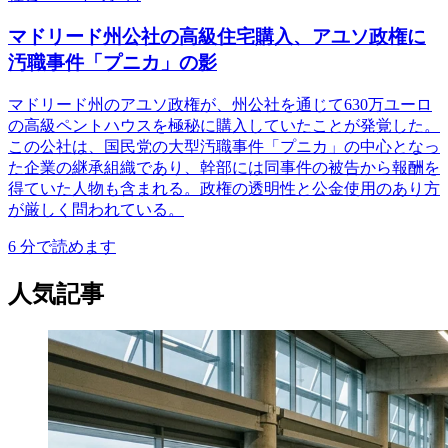
マドリード州公社の高級住宅購入、アユソ政権に
汚職事件「プニカ」の影
マドリード州のアユソ政権が、州公社を通じて630万ユーロ
の高級ペントハウスを極秘に購入していたことが発覚した。
この公社は、国民党の大型汚職事件「プニカ」の中心となっ
た企業の継承組織であり、幹部には同事件の被告から報酬を
得ていた人物も含まれる。政権の透明性と公金使用のあり方
が厳しく問われている。
6
分で読めます
人気記事