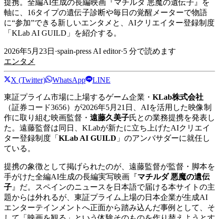
提携。全編AI生成の長編映画『マチルダ 悪魔の遺伝子』を
軸に、16タイプの遺伝子診断や毎日の覚醒メーターで物語
に“参加”できる新しいエンタメと、AIクリエイター登録制度
「KLab AI GUILD」を紹介する。
2026年5月23日
·
spain-press AI editor
·
5
分で読めます
エンタメ
X (Twitter)
WhatsApp
LINE
東証プライム市場に上場するゲーム企業・
KLab株式会社
（証券コード3656）が2026年5月21日、AIを活用した映像制
作に取り組む映画監督・
遠藤久美子
氏との業務提携を発表し
た。遠藤監督は同日、KLabが新たに立ち上げたAIクリエイ
ター登録制度「
KLab AI GUILD
」のアンバサダーに就任し
ている。
提携の象徴として掲げられたのが、遠藤監督が監督・脚本を
手がけた全編AI生成の長編実写映画『
マチルダ 悪魔の遺伝
子
』だ。スペインのニュースを日本語で届ける本サイトの主
題からは外れるが、東証プライム上場の日本企業が生成AI
エンターテインメントへ正面から踏み込んだ事例として、そ
して「映画を観る」という体験そのものを作り替えようとす