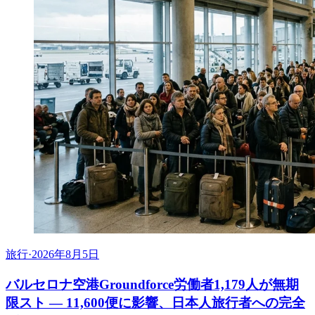
旅行
·
2026年8月5日
バルセロナ空港Groundforce労働者1,179人が無期
限スト ― 11,600便に影響、日本人旅行者への完全