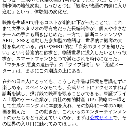
制作側の地殻変動。もうひとつは「観客が物語の内側に入り
込む」という、体験側の変化だ。
映像を生成AIで作るコストが劇的に下がったことで、これ
まで大手スタジオの専有物だった長編制作が、個人や小さな
チームの手にも届きはじめた。一方で、診断コンテンツや
ARG、SNSと連動した参加型の物語は、世界的に観客の支
持を集めている。占いやMBTI的な「自分のタイプを知りた
い」という普遍的な欲求と、物語世界に没入したいという欲
求が、スマートフォンひとつで満たされる時代になった。
『マチルダ 悪魔の遺伝子』の「タイプ診断」や「覚醒メー
ター」は、まさにこの潮流の上にある。
在外の日本人にとっても、こうした作品は国境を意識せずに
楽しめる。スペインからでも、公式サイトにアクセスすれば
診断を試し、投げ銭で映画を観ることができる。東証プライ
ム上場のゲーム企業が、自社の知的財産（IP）戦略の一環と
して生成AIエンタメに本腰を入れ、その旗印に一本のAI映
画を据えた――この動きが、これからのエンターテインメン
トのかたちをどう変えていくのか。まずは
公式サイト
で、そ
の世界の入り口に触れてみてほしい。