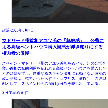
政治
·
2026年8月7日
マドリード州首相アユソ氏の「無敵感」— 公費に
よる高級ペントハウス購入疑惑が浮き彫りにする
権力者の傲慢
スペイン・マドリード州のアユソ首相をめぐり、州の公営企
業が首相の私的利用を疑われる高級ペントハウスを購入した
との疑惑が浮上。度重なるスキャンダルにも動じない彼女の
政治姿勢は、権力がもたらす「ヒュブリス（傲慢）」の典型
例として、スペイン社会の深刻な分断を映し出している。
5
分で読めます