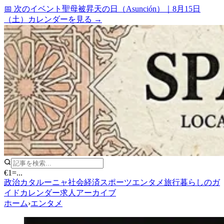
📅 次のイベント
聖母被昇天の日（Asunción）
｜
8月15日
（土）
カレンダーを見る →
€1
=
...
政治
カタルーニャ
社会
経済
スポーツ
エンタメ
旅行
暮らしのガ
イド
カレンダー
求人
アーカイブ
ホーム
›
エンタメ