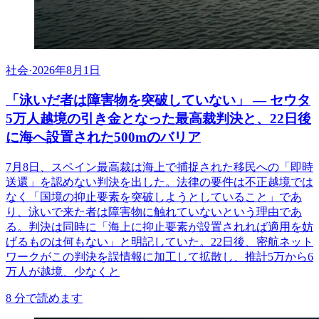
社会
·
2026年8月1日
「泳いだ者は障害物を突破していない」 ― セウタ
5万人越境の引き金となった最高裁判決と、22日後
に海へ設置された500mのバリア
7月8日、スペイン最高裁は海上で捕捉された移民への「即時
送還」を認めない判決を出した。法律の要件は不正越境では
なく「国境の抑止要素を突破しようとしていること」であ
り、泳いで来た者は障害物に触れていないという理由であ
る。判決は同時に「海上に抑止要素が設置されれば適用を妨
げるものは何もない」と明記していた。22日後、密航ネット
ワークがこの判決を誤情報に加工して拡散し、推計5万から6
万人が越境、少なくと
8
分で読めます