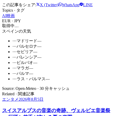
この記事をシェア:
X (Twitter)
WhatsApp
LINE
Topics · タグ
AI
映画
EUR · JPY
取得中…
スペインの天気
⋯
マドリード
—
⋯
バルセロナ
—
⋯
セビリア
—
⋯
バレンシア
—
⋯
ビルバオ
—
⋯
マラガ
—
⋯
パルマ
—
⋯
ラス・パルマス
—
Source: Open-Meteo · 30 分キャッシュ
Related · 関連記事
エンタメ
2026年8月5日
スイスアルプスの音楽の奇跡、ヴェルビエ音楽祭