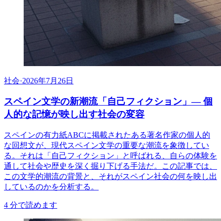
社会
·
2026年7月26日
スペイン文学の新潮流「自己フィクション」— 個
人的な記憶が映し出す社会の変容
スペインの有力紙ABCに掲載されたある著名作家の個人的
な回想文が、現代スペイン文学の重要な潮流を象徴してい
る。それは「自己フィクション」と呼ばれる、自らの体験を
通して社会や歴史を深く掘り下げる手法だ。この記事では、
この文学的潮流の背景と、それがスペイン社会の何を映し出
しているのかを分析する。
4
分で読めます