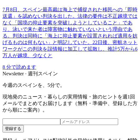
7月8日、スペイン最高裁は海上で捕捉された移民への「即時
送還」を認めない判決を出した。法律の要件は不正越境では
なく「国境の抑止要素を突破しようとしていること」であ
り、泳いで来た者は障害物に触れていないという理由であ
る。判決は同時に「海上に抑止要素が設置されれば適用を妨
げるものは何もない」と明記していた。22日後、密航ネット
ワークがこの判決を誤情報に加工して拡散し、推計5万から6
万人が越境、少なくと
8
分で読めます
Newsletter · 週刊スペイン
今週のスペインを、5分で。
現地発のニュース・暮らしの実用情報・旅のヒントを週1回
メールでまとめてお届けします（無料・準備中、登録した方
から順にご案内）。
登録する