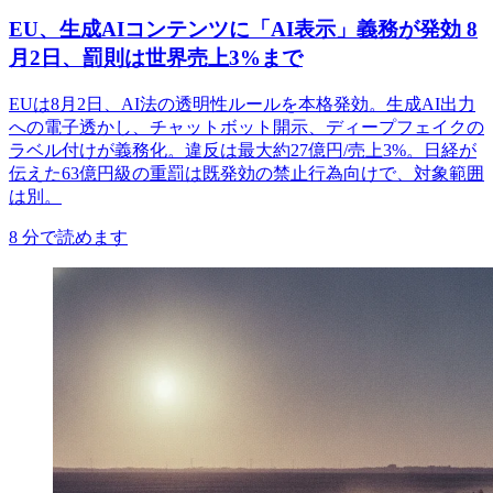
EU、生成AIコンテンツに「AI表示」義務が発効 8
月2日、罰則は世界売上3%まで
EUは8月2日、AI法の透明性ルールを本格発効。生成AI出力
への電子透かし、チャットボット開示、ディープフェイクの
ラベル付けが義務化。違反は最大約27億円/売上3%。日経が
伝えた63億円級の重罰は既発効の禁止行為向けで、対象範囲
は別。
8
分で読めます