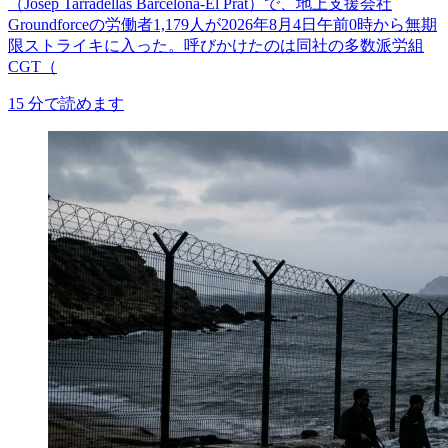
（Josep Tarradellas Barcelona-El Prat）で、地上支援会社
Groundforceの労働者1,179人が2026年8月4日午前0時から無期
限ストライキに入った。呼びかけたのは同社の多数派労組
CGT（
15
分で読めます