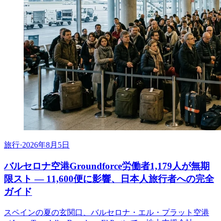
旅行
·
2026年8月5日
バルセロナ空港Groundforce労働者1,179人が無期
限スト ― 11,600便に影響、日本人旅行者への完全
ガイド
スペインの夏の玄関口、バルセロナ・エル・プラット空港