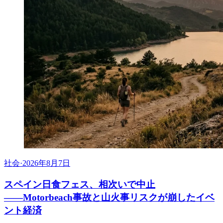
社会
·
2026年8月7日
スペイン日食フェス、相次いで中止
――Motorbeach事故と山火事リスクが崩したイベ
ント経済