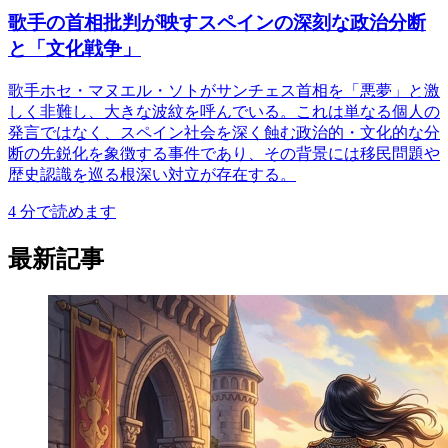
歌手の首相批判が映すスペインの深刻な政治分断
と「文化戦争」
歌手ホセ・マヌエル・ソトがサンチェス首相を「悪夢」と激
しく非難し、大きな波紋を呼んでいる。これは単なる個人の
発言ではなく、スペイン社会を深く蝕む政治的・文化的な分
断の先鋭化を象徴する事件であり、その背景には移民問題や
歴史認識を巡る根深い対立が存在する。
4
分で読めます
最新記事