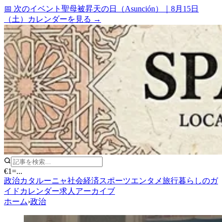
📅 次のイベント
聖母被昇天の日（Asunción）
｜
8月15日
（土）
カレンダーを見る →
€1
=
...
政治
カタルーニャ
社会
経済
スポーツ
エンタメ
旅行
暮らしのガ
イド
カレンダー
求人
アーカイブ
ホーム
›
政治