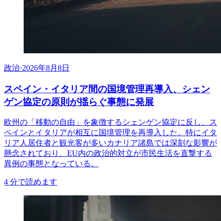
政治
·
2026年8月8日
スペイン・イタリア間の国境管理再導入、シェン
ゲン協定の原則が揺らぐ事態に発展
欧州の「移動の自由」を象徴するシェンゲン協定に反し、ス
ペインとイタリアが相互に国境管理を再導入した。特にイタ
リア人居住者と観光客が多いカナリア諸島では深刻な影響が
懸念されており、EU内の政治的対立が市民生活を直撃する
異例の事態となっている。
4
分で読めます