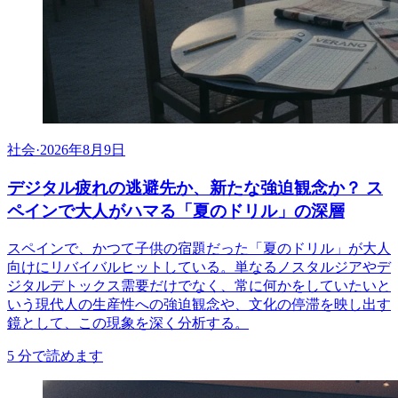
社会
·
2026年8月9日
デジタル疲れの逃避先か、新たな強迫観念か？ ス
ペインで大人がハマる「夏のドリル」の深層
スペインで、かつて子供の宿題だった「夏のドリル」が大人
向けにリバイバルヒットしている。単なるノスタルジアやデ
ジタルデトックス需要だけでなく、常に何かをしていたいと
いう現代人の生産性への強迫観念や、文化の停滞を映し出す
鏡として、この現象を深く分析する。
5
分で読めます