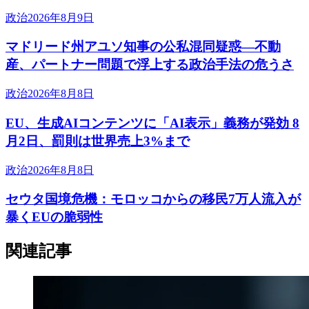
政治
2026年8月9日
マドリード州アユソ知事の公私混同疑惑―不動
産、パートナー問題で浮上する政治手法の危うさ
政治
2026年8月8日
EU、生成AIコンテンツに「AI表示」義務が発効 8
月2日、罰則は世界売上3%まで
政治
2026年8月8日
セウタ国境危機：モロッコからの移民7万人流入が
暴くEUの脆弱性
関連記事