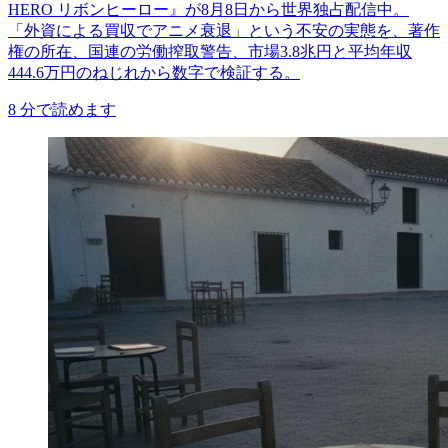
HERO リボンヒーロー』が8月8日から世界独占配信中。
「外資による買収でアニメ衰退」という不安の実態を、著作
権の所在、国連の労働搾取警告、市場3.8兆円と平均年収
444.6万円のねじれから数字で検証する。
8
分で読めます