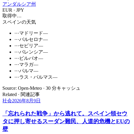
アンダルシア州
EUR · JPY
取得中…
スペインの天気
⋯
マドリード
—
⋯
バルセロナ
—
⋯
セビリア
—
⋯
バレンシア
—
⋯
ビルバオ
—
⋯
マラガ
—
⋯
パルマ
—
⋯
ラス・パルマス
—
Source: Open-Meteo · 30 分キャッシュ
Related · 関連記事
社会
2026年8月9日
「忘れられた戦争」から逃れて。スペイン領セウ
タに押し寄せるスーダン難民、人道的危機とEUの
壁