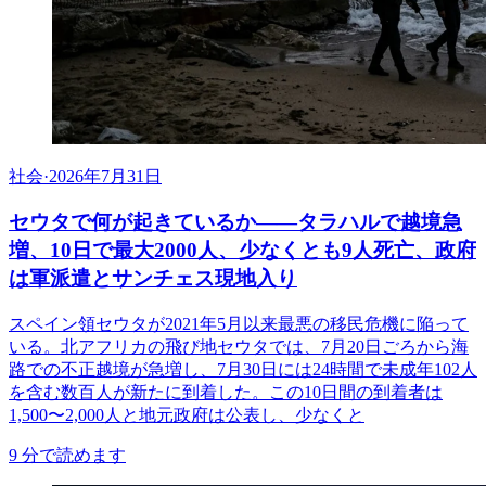
社会
·
2026年7月31日
セウタで何が起きているか——タラハルで越境急
増、10日で最大2000人、少なくとも9人死亡、政府
は軍派遣とサンチェス現地入り
スペイン領セウタが2021年5月以来最悪の移民危機に陥って
いる。北アフリカの飛び地セウタでは、7月20日ごろから海
路での不正越境が急増し、7月30日には24時間で未成年102人
を含む数百人が新たに到着した。この10日間の到着者は
1,500〜2,000人と地元政府は公表し、少なくと
9
分で読めます