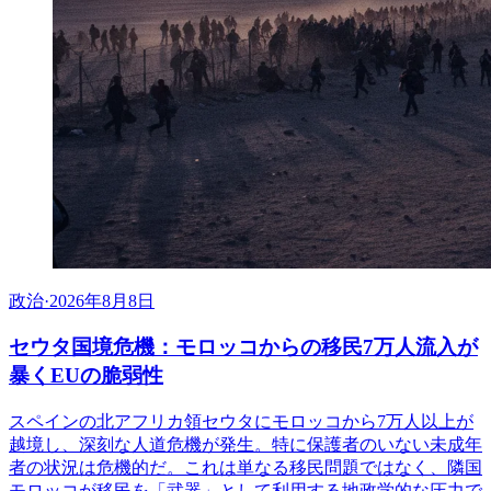
政治
·
2026年8月8日
セウタ国境危機：モロッコからの移民7万人流入が
暴くEUの脆弱性
スペインの北アフリカ領セウタにモロッコから7万人以上が
越境し、深刻な人道危機が発生。特に保護者のいない未成年
者の状況は危機的だ。これは単なる移民問題ではなく、隣国
モロッコが移民を「武器」として利用する地政学的な圧力で