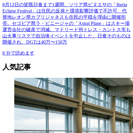
8月12日の皆既日食まで1週間。ソリア県ビヌエサの「Iberia
Eclipse Festival」は住民の反発と環境影響評価で不許可、代
替地レオン県カブリジャネスも住民の平穏を理由に開催拒
否。セゴビア県ラ・ピニージャの「Astral Plane」はスキー場
運営会社の破産で消滅。マドリード州トレス・カントス市も
山火事リスクで自治体イベントを中止した。日食そのものは
開催され、DGTは40万〜150万
8
分で読めます
人気記事