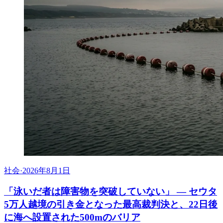
社会
·
2026年8月1日
「泳いだ者は障害物を突破していない」 ― セウタ
5万人越境の引き金となった最高裁判決と、22日後
に海へ設置された500mのバリア