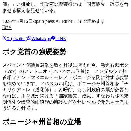
師）」と揶揄し、州政府の票獲得には「国家優先」政策を呑
ませる構えを見せている。
2026年5月16日
·
spain-press AI editor
·
1
分で読めます
政治
X (Twitter)
WhatsApp
LINE
ボク党首の強硬姿勢
スペイン下院議員選挙を数ヶ月後に控えた今、急進右派ボク
（Vox）のアントニオ・アバスカル党首は、アンダルシア州
首相フアン・マヌエル・モレノ・ボニージャ氏に対する攻撃
を強めています。アバスカル氏は、ボニージャ州首相を「チ
キリクアトレ（道化師）」と呼び、もし州政府の票が必要と
なれば、ボク党が掲げる「国家優先」政策、すなわち移民規
制強化や伝統的価値観の擁護などを州レベルで優先させるよ
う迫る方針です。
ボニージャ州首相の立場