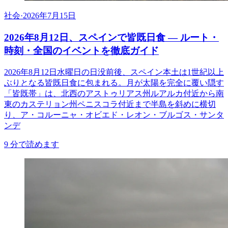
社会
·
2026年7月15日
2026年8月12日、スペインで皆既日食 ― ルート・
時刻・全国のイベントを徹底ガイド
2026年8月12日水曜日の日没前後、スペイン本土は1世紀以上
ぶりとなる皆既日食に包まれる。月が太陽を完全に覆い隠す
「皆既帯」は、北西のアストゥリアス州ルアルカ付近から南
東のカステリョン州ペニスコラ付近まで半島を斜めに横切
り、ア・コルーニャ・オビエド・レオン・ブルゴス・サンタ
ンデ
9
分で読めます