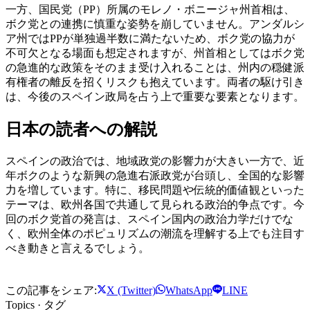
一方、国民党（PP）所属のモレノ・ボニージャ州首相は、
ボク党との連携に慎重な姿勢を崩していません。アンダルシ
ア州ではPPが単独過半数に満たないため、ボク党の協力が
不可欠となる場面も想定されますが、州首相としてはボク党
の急進的な政策をそのまま受け入れることは、州内の穏健派
有権者の離反を招くリスクも抱えています。両者の駆け引き
は、今後のスペイン政局を占う上で重要な要素となります。
日本の読者への解説
スペインの政治では、地域政党の影響力が大きい一方で、近
年ボクのような新興の急進右派政党が台頭し、全国的な影響
力を増しています。特に、移民問題や伝統的価値観といった
テーマは、欧州各国で共通して見られる政治的争点です。今
回のボク党首の発言は、スペイン国内の政治力学だけでな
く、欧州全体のポピュリズムの潮流を理解する上でも注目す
べき動きと言えるでしょう。
この記事をシェア:
X (Twitter)
WhatsApp
LINE
Topics · タグ