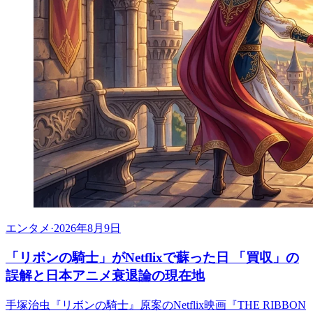
エンタメ
·
2026年8月9日
「リボンの騎士」がNetflixで蘇った日 「買収」の
誤解と日本アニメ衰退論の現在地
手塚治虫『リボンの騎士』原案のNetflix映画『THE RIBBON