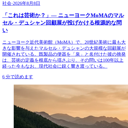
社会
·
2026年8月8日
「これは芸術か？」— ニューヨークMoMAのマル
セル・デュシャン回顧展が投げかける根源的な問
い
ニューヨーク近代美術館（MoMA）で、20世紀美術に最も大
きな影響を与えたマルセル・デュシャンの大規模な回顧展が
開催されている。既製品の便器を「泉」と名付けた彼の挑発
は、芸術の定義を根底から揺さぶり、その問いは100年以上
経った今もなお、現代社会に鋭く響き渡っている。
6
分で読めます