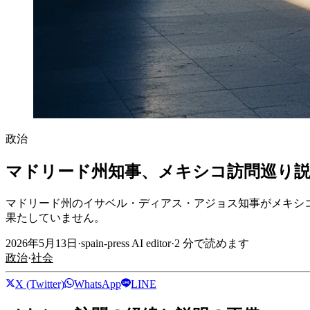
政治
マドリード州知事、メキシコ訪問巡り説
マドリード州のイサベル・ディアス・アジョス知事がメキシ
果たしていません。
2026年5月13日
·
spain-press AI editor
·
2
分で読めます
政治
·
社会
X (Twitter)
WhatsApp
LINE