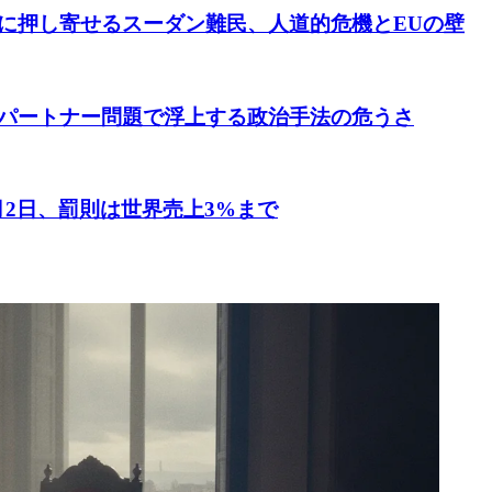
に押し寄せるスーダン難民、人道的危機とEUの壁
パートナー問題で浮上する政治手法の危うさ
月2日、罰則は世界売上3%まで