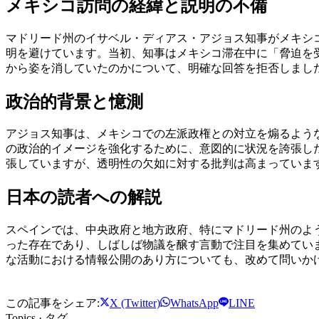
メキシコ訪問の経緯と説明の不備
マドリード州のイサベル・ディアス・アジョス知事がメキシ
明を避けています。当初、知事はメキシコ滞在中に「脅迫を
から姿を消していたのかについて、明確な回答を拒否しまし
政治的背景と憶測
アジョス知事は、メキシコでの左派政権との対立を煽るよう
の政治的イメージを強化するために、意図的に状況を誇張し
張していますが、透明性の欠如に対する批判は高まっていま
日本の読者への解説
スペインでは、中央政府と地方政府、特にマドリード州のよ
った存在であり、しばしば物議を醸す言動で注目を集めてい
な活動における情報公開のあり方についても、改めて問いか
この記事をシェア:
X (Twitter)
WhatsApp
LINE
Topics · タグ