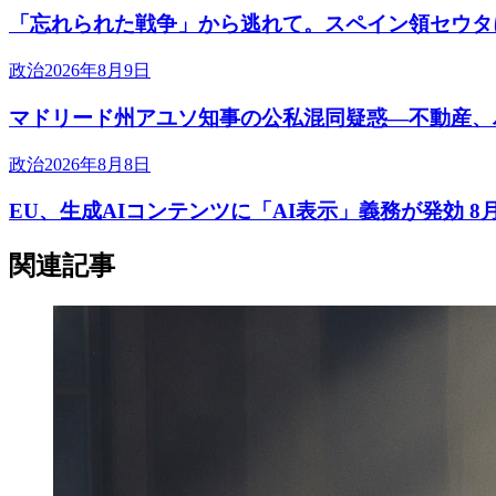
「忘れられた戦争」から逃れて。スペイン領セウタ
政治
2026年8月9日
マドリード州アユソ知事の公私混同疑惑―不動産、
政治
2026年8月8日
EU、生成AIコンテンツに「AI表示」義務が発効 8
関連記事