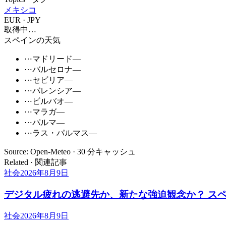
メキシコ
EUR · JPY
取得中…
スペインの天気
⋯
マドリード
—
⋯
バルセロナ
—
⋯
セビリア
—
⋯
バレンシア
—
⋯
ビルバオ
—
⋯
マラガ
—
⋯
パルマ
—
⋯
ラス・パルマス
—
Source: Open-Meteo · 30 分キャッシュ
Related · 関連記事
社会
2026年8月9日
デジタル疲れの逃避先か、新たな強迫観念か？ ス
社会
2026年8月9日