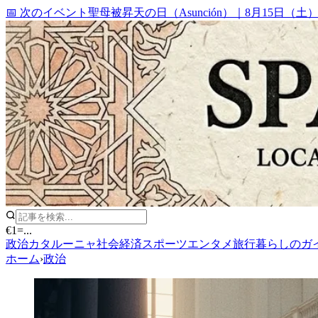
📅 次のイベント
聖母被昇天の日（Asunción）
｜
8月15日（土
€1
=
...
政治
カタルーニャ
社会
経済
スポーツ
エンタメ
旅行
暮らしのガ
ホーム
›
政治