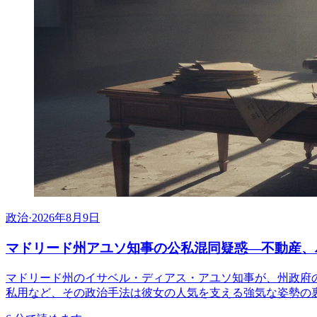
政治
·
2026年8月9日
マドリード州アユソ知事の公私混同疑惑―不動産、
マドリード州のイサベル・ディアス・アユソ知事が、州政府
私用など、その政治手法は彼女の人気を支える強気な姿勢の