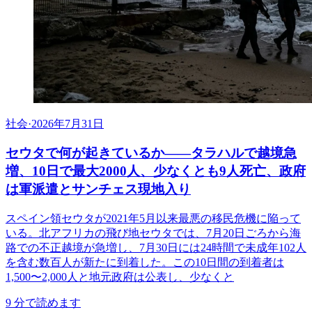
社会
·
2026年7月31日
セウタで何が起きているか——タラハルで越境急
増、10日で最大2000人、少なくとも9人死亡、政府
は軍派遣とサンチェス現地入り
スペイン領セウタが2021年5月以来最悪の移民危機に陥って
いる。北アフリカの飛び地セウタでは、7月20日ごろから海
路での不正越境が急増し、7月30日には24時間で未成年102人
を含む数百人が新たに到着した。この10日間の到着者は
1,500〜2,000人と地元政府は公表し、少なくと
9
分で読めます