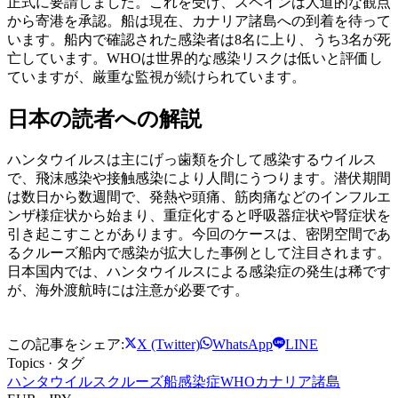
正式に要請しました。これを受け、スペインは人道的な観点
から寄港を承認。船は現在、カナリア諸島への到着を待って
います。船内で確認された感染者は8名に上り、うち3名が死
亡しています。WHOは世界的な感染リスクは低いと評価し
ていますが、厳重な監視が続けられています。
日本の読者への解説
ハンタウイルスは主にげっ歯類を介して感染するウイルス
で、飛沫感染や接触感染により人間にうつります。潜伏期間
は数日から数週間で、発熱や頭痛、筋肉痛などのインフルエ
ンザ様症状から始まり、重症化すると呼吸器症状や腎症状を
引き起こすことがあります。今回のケースは、密閉空間であ
るクルーズ船内で感染が拡大した事例として注目されます。
日本国内では、ハンタウイルスによる感染症の発生は稀です
が、海外渡航時には注意が必要です。
この記事をシェア:
X (Twitter)
WhatsApp
LINE
Topics · タグ
ハンタウイルス
クルーズ船
感染症
WHO
カナリア諸島