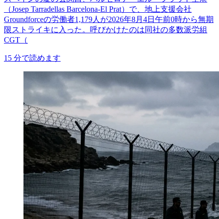
（Josep Tarradellas Barcelona-El Prat）で、地上支援会社
Groundforceの労働者1,179人が2026年8月4日午前0時から無期
限ストライキに入った。呼びかけたのは同社の多数派労組
CGT（
15
分で読めます