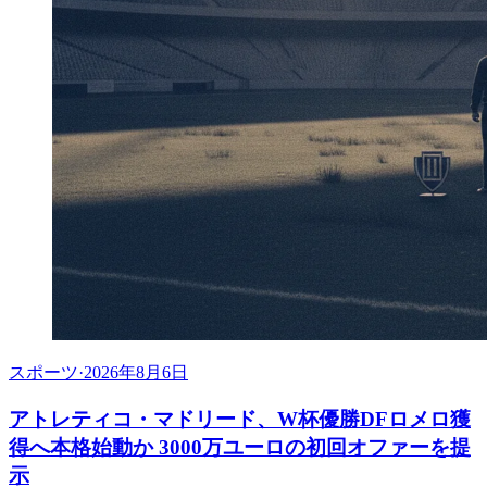
スポーツ
·
2026年8月6日
アトレティコ・マドリード、W杯優勝DFロメロ獲
得へ本格始動か 3000万ユーロの初回オファーを提
示