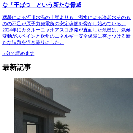
な「干ばつ」という新たな脅威
猛暑による河川水温の上昇よりも、渇水による冷却水そのも
のの不足が原子力発電所の安定稼働を脅かし始めている。
2024年にカタルーニャ州アスコ原発が直面した危機は、気候
変動がスペインと欧州のエネルギー安全保障に突きつける新
たな課題を浮き彫りにした。
5
分で読めます
最新記事