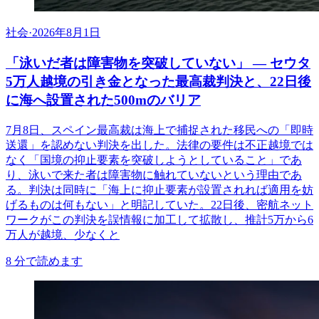
社会
·
2026年8月1日
「泳いだ者は障害物を突破していない」 ― セウタ
5万人越境の引き金となった最高裁判決と、22日後
に海へ設置された500mのバリア
7月8日、スペイン最高裁は海上で捕捉された移民への「即時
送還」を認めない判決を出した。法律の要件は不正越境では
なく「国境の抑止要素を突破しようとしていること」であ
り、泳いで来た者は障害物に触れていないという理由であ
る。判決は同時に「海上に抑止要素が設置されれば適用を妨
げるものは何もない」と明記していた。22日後、密航ネット
ワークがこの判決を誤情報に加工して拡散し、推計5万から6
万人が越境、少なくと
8
分で読めます