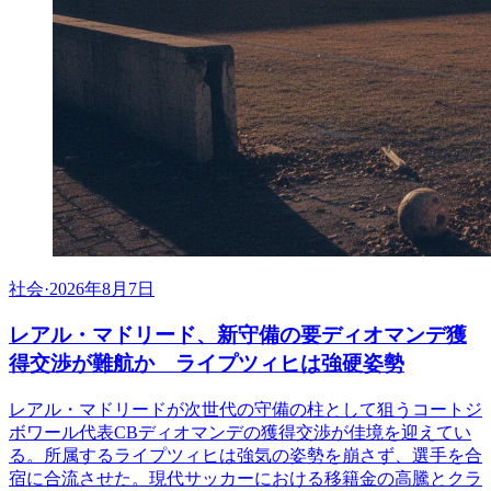
社会
·
2026年8月7日
レアル・マドリード、新守備の要ディオマンデ獲
得交渉が難航か ライプツィヒは強硬姿勢
レアル・マドリードが次世代の守備の柱として狙うコートジ
ボワール代表CBディオマンデの獲得交渉が佳境を迎えてい
る。所属するライプツィヒは強気の姿勢を崩さず、選手を合
宿に合流させた。現代サッカーにおける移籍金の高騰とクラ