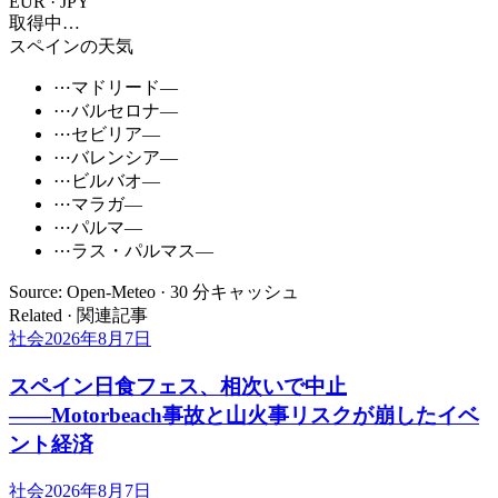
EUR · JPY
取得中…
スペインの天気
⋯
マドリード
—
⋯
バルセロナ
—
⋯
セビリア
—
⋯
バレンシア
—
⋯
ビルバオ
—
⋯
マラガ
—
⋯
パルマ
—
⋯
ラス・パルマス
—
Source: Open-Meteo · 30 分キャッシュ
Related · 関連記事
社会
2026年8月7日
スペイン日食フェス、相次いで中止
――Motorbeach事故と山火事リスクが崩したイベ
ント経済
社会
2026年8月7日