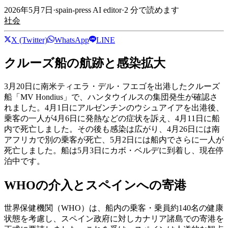
2026年5月7日
·
spain-press AI editor
·
2
分で読めます
社会
X (Twitter)
WhatsApp
LINE
クルーズ船の航跡と感染拡大
3月20日に南米ティエラ・デル・フエゴを出港したクルーズ
船「MV Hondius」で、ハンタウイルスの集団発生が確認さ
れました。4月1日にアルゼンチンのウシュアイアを出港後、
乗客の一人が4月6日に発熱などの症状を訴え、4月11日に船
内で死亡しました。その後も感染は広がり、4月26日には南
アフリカで別の乗客が死亡、5月2日には船内でさらに一人が
死亡しました。船は5月3日にカボ・ベルデに到着し、現在停
泊中です。
WHOの介入とスペインへの寄港
世界保健機関（WHO）は、船内の乗客・乗員約140名の健康
状態を考慮し、スペイン政府に対しカナリア諸島での寄港を