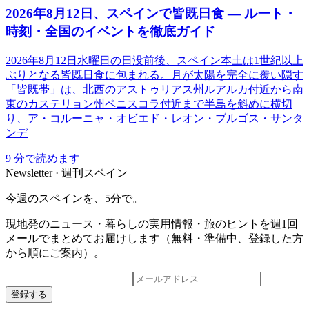
2026年8月12日、スペインで皆既日食 ― ルート・
時刻・全国のイベントを徹底ガイド
2026年8月12日水曜日の日没前後、スペイン本土は1世紀以上
ぶりとなる皆既日食に包まれる。月が太陽を完全に覆い隠す
「皆既帯」は、北西のアストゥリアス州ルアルカ付近から南
東のカステリョン州ペニスコラ付近まで半島を斜めに横切
り、ア・コルーニャ・オビエド・レオン・ブルゴス・サンタ
ンデ
9
分で読めます
Newsletter · 週刊スペイン
今週のスペインを、5分で。
現地発のニュース・暮らしの実用情報・旅のヒントを週1回
メールでまとめてお届けします（無料・準備中、登録した方
から順にご案内）。
登録する