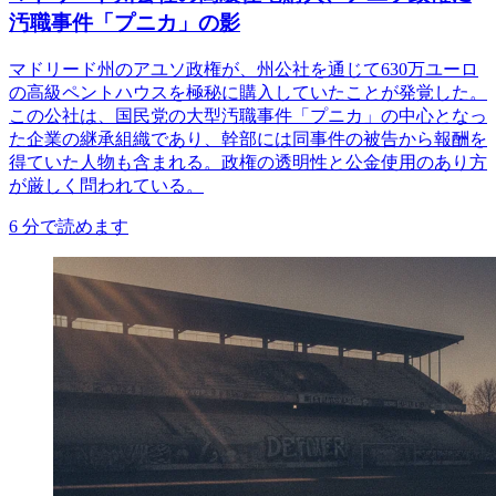
汚職事件「プニカ」の影
マドリード州のアユソ政権が、州公社を通じて630万ユーロ
の高級ペントハウスを極秘に購入していたことが発覚した。
この公社は、国民党の大型汚職事件「プニカ」の中心となっ
た企業の継承組織であり、幹部には同事件の被告から報酬を
得ていた人物も含まれる。政権の透明性と公金使用のあり方
が厳しく問われている。
6
分で読めます