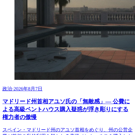
政治
·
2026年8月7日
マドリード州首相アユソ氏の「無敵感」— 公費に
よる高級ペントハウス購入疑惑が浮き彫りにする
権力者の傲慢
スペイン・マドリード州のアユソ首相をめぐり、州の公営企