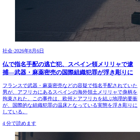
社会
·
2026年8月6日
仏で指名手配の逃亡犯、スペイン領メリリャで逮
捕―武器・麻薬密売の国際組織犯罪が浮き彫りに
フランスで武器・麻薬密売などの容疑で指名手配されていた
男が、アフリカにあるスペインの海外領土メリリャで身柄を
拘束された。この事件は、欧州とアフリカを結ぶ地理的要衝
が、国際的な組織犯罪の温床となっている実態を浮き彫りに
している。
4
分で読めます