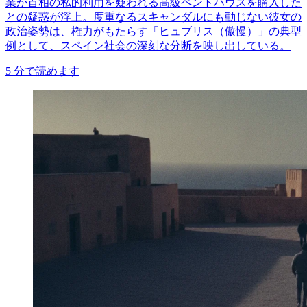
業が首相の私的利用を疑われる高級ペントハウスを購入した
との疑惑が浮上。度重なるスキャンダルにも動じない彼女の
政治姿勢は、権力がもたらす「ヒュブリス（傲慢）」の典型
例として、スペイン社会の深刻な分断を映し出している。
5
分で読めます