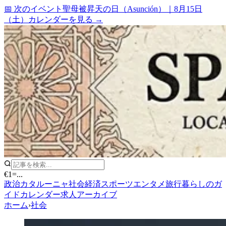
📅 次のイベント
聖母被昇天の日（Asunción）
｜
8月15日
（土）
カレンダーを見る →
€1
=
...
政治
カタルーニャ
社会
経済
スポーツ
エンタメ
旅行
暮らしのガ
イド
カレンダー
求人
アーカイブ
ホーム
›
社会