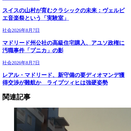
スイスの山村が育むクラシックの未来：ヴェルビ
エ音楽祭という「実験室」
社会
2026年8月7日
マドリード州公社の高級住宅購入、アユソ政権に
汚職事件「プニカ」の影
社会
2026年8月7日
レアル・マドリード、新守備の要ディオマンデ獲
得交渉が難航か ライプツィヒは強硬姿勢
関連記事