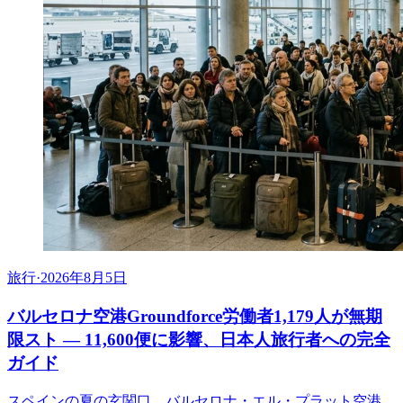
旅行
·
2026年8月5日
バルセロナ空港Groundforce労働者1,179人が無期
限スト ― 11,600便に影響、日本人旅行者への完全
ガイド
スペインの夏の玄関口、バルセロナ・エル・プラット空港