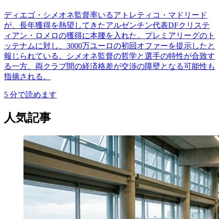
ディエゴ・シメオネ監督率いるアトレティコ・マドリード
が、長年獲得を熱望してきたアルゼンチン代表DFクリステ
ィアン・ロメロの獲得に本腰を入れた。プレミアリーグのト
ッテナムに対し、3000万ユーロの初回オファーを提示したと
報じられている。シメオネ監督の哲学と選手の特性が合致す
る一方、両クラブ間の経済格差が交渉の障壁となる可能性も
指摘される。
5
分で読めます
人気記事