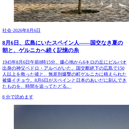
社会
·
2026年8月6日
8月6日、広島にいたスペイン人――国交なき夏の
朝と、ゲルニカへ続く記憶の糸
1945年8月6日午前8時15分、爆心地から6キロの丘にビルバオ
出身の神父ペドロ・アルペがいた。国交断絶下の広島で150
人以上を救った彼と、無差別爆撃の町ゲルニカに植えられた
被爆イチョウ。8月6日がスペインと日本のあいだに刻んでき
たものを、時間を追ってたどる。
8
分で読めます