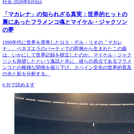
社会
·
2026年8月6日
「マカレナ」の知られざる真実：世界的ヒットの
裏にあったフラメンコ魂とマイケル・ジャクソン
の夢
1990年代に世界を席巻したロス・デル・リオの「マカレ
ナ」。ベネズエラのパーティでの即興から生まれたこの曲
は、いかにして世界記録を樹立したのか。マイケル・ジャク
ソンも熱望したという逸話と共に、彼らの原点であるフラメ
ンコとの複雑な関係を掘り下げ、スペイン文化の世界的普及
の光と影を分析する。
6
分で読めます