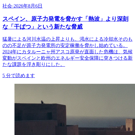
社会
·
2026年8月6日
スペイン、原子力発電を脅かす「熱波」より深刻
な「干ばつ」という新たな脅威
猛暑による河川水温の上昇よりも、渇水による冷却水そのも
のの不足が原子力発電所の安定稼働を脅かし始めている。
2024年にカタルーニャ州アスコ原発が直面した危機は、気候
変動がスペインと欧州のエネルギー安全保障に突きつける新
たな課題を浮き彫りにした。
5
分で読めます