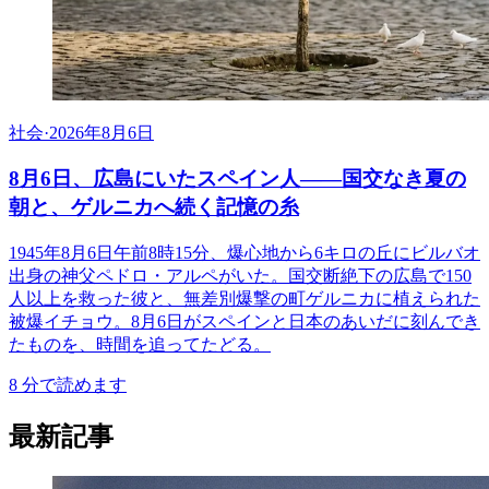
社会
·
2026年8月6日
8月6日、広島にいたスペイン人――国交なき夏の
朝と、ゲルニカへ続く記憶の糸
1945年8月6日午前8時15分、爆心地から6キロの丘にビルバオ
出身の神父ペドロ・アルペがいた。国交断絶下の広島で150
人以上を救った彼と、無差別爆撃の町ゲルニカに植えられた
被爆イチョウ。8月6日がスペインと日本のあいだに刻んでき
たものを、時間を追ってたどる。
8
分で読めます
最新記事