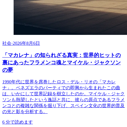
社会
·
2026年8月6日
「マカレナ」の知られざる真実：世界的ヒットの
裏にあったフラメンコ魂とマイケル・ジャクソン
の夢
1990年代に世界を席巻したロス・デル・リオの「マカレ
ナ」。ベネズエラのパーティでの即興から生まれたこの曲
は、いかにして世界記録を樹立したのか。マイケル・ジャク
ソンも熱望したという逸話と共に、彼らの原点であるフラメ
ンコとの複雑な関係を掘り下げ、スペイン文化の世界的普及
の光と影を分析する。
6
分で読めます