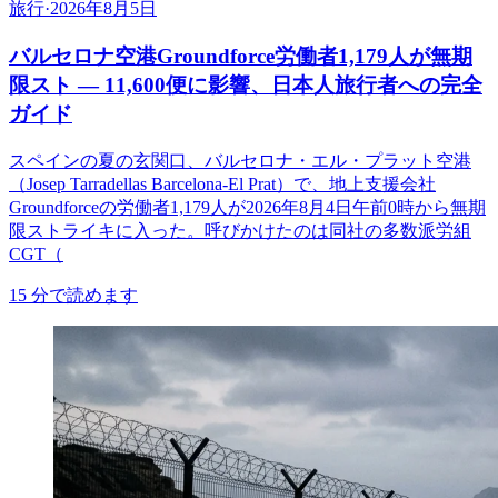
旅行
·
2026年8月5日
バルセロナ空港Groundforce労働者1,179人が無期
限スト ― 11,600便に影響、日本人旅行者への完全
ガイド
スペインの夏の玄関口、バルセロナ・エル・プラット空港
（Josep Tarradellas Barcelona-El Prat）で、地上支援会社
Groundforceの労働者1,179人が2026年8月4日午前0時から無期
限ストライキに入った。呼びかけたのは同社の多数派労組
CGT（
15
分で読めます