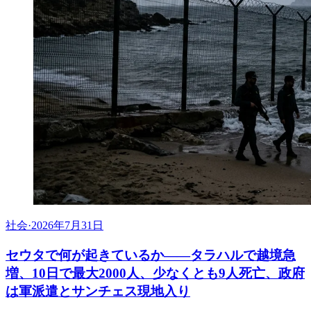
社会
·
2026年7月31日
セウタで何が起きているか——タラハルで越境急
増、10日で最大2000人、少なくとも9人死亡、政府
は軍派遣とサンチェス現地入り