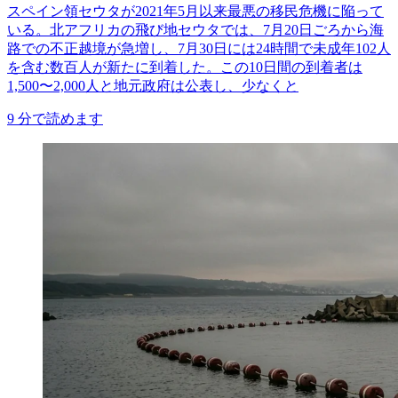
スペイン領セウタが2021年5月以来最悪の移民危機に陥って
いる。北アフリカの飛び地セウタでは、7月20日ごろから海
路での不正越境が急増し、7月30日には24時間で未成年102人
を含む数百人が新たに到着した。この10日間の到着者は
1,500〜2,000人と地元政府は公表し、少なくと
9
分で読めます