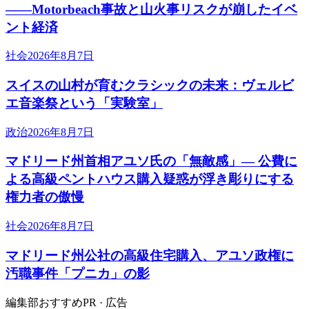
――Motorbeach事故と山火事リスクが崩したイベ
ント経済
社会
2026年8月7日
スイスの山村が育むクラシックの未来：ヴェルビ
エ音楽祭という「実験室」
政治
2026年8月7日
マドリード州首相アユソ氏の「無敵感」— 公費に
よる高級ペントハウス購入疑惑が浮き彫りにする
権力者の傲慢
社会
2026年8月7日
マドリード州公社の高級住宅購入、アユソ政権に
汚職事件「プニカ」の影
編集部おすすめ
PR · 広告