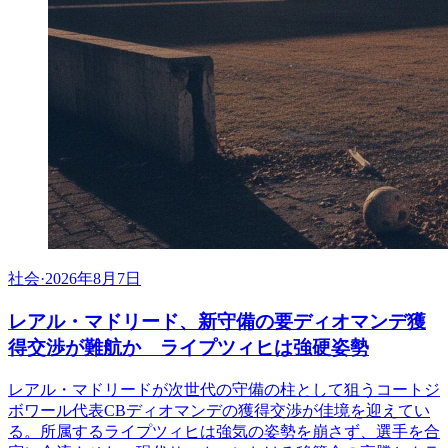
社会
·
2026年8月7日
レアル・マドリード、新守備の要ディオマンデ獲
得交渉が難航か ライプツィヒは強硬姿勢
レアル・マドリードが次世代の守備の柱として狙うコートジ
ボワール代表CBディオマンデの獲得交渉が佳境を迎えてい
る。所属するライプツィヒは強気の姿勢を崩さず、選手を合