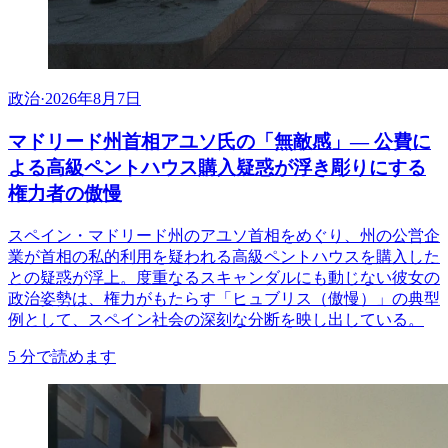
政治
·
2026年8月7日
マドリード州首相アユソ氏の「無敵感」— 公費に
よる高級ペントハウス購入疑惑が浮き彫りにする
権力者の傲慢
スペイン・マドリード州のアユソ首相をめぐり、州の公営企
業が首相の私的利用を疑われる高級ペントハウスを購入した
との疑惑が浮上。度重なるスキャンダルにも動じない彼女の
政治姿勢は、権力がもたらす「ヒュブリス（傲慢）」の典型
例として、スペイン社会の深刻な分断を映し出している。
5
分で読めます