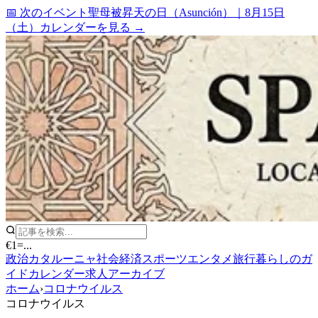
📅 次のイベント
聖母被昇天の日（Asunción）
｜
8月15日
（土）
カレンダーを見る →
€1
=
...
政治
カタルーニャ
社会
経済
スポーツ
エンタメ
旅行
暮らしのガ
イド
カレンダー
求人
アーカイブ
ホーム
›
コロナウイルス
コロナウイルス