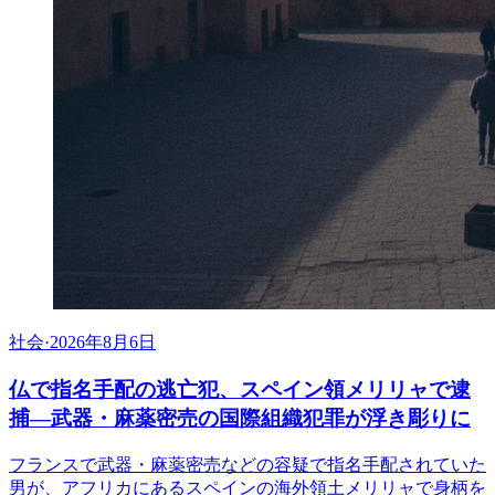
社会
·
2026年8月6日
仏で指名手配の逃亡犯、スペイン領メリリャで逮
捕―武器・麻薬密売の国際組織犯罪が浮き彫りに
フランスで武器・麻薬密売などの容疑で指名手配されていた
男が、アフリカにあるスペインの海外領土メリリャで身柄を