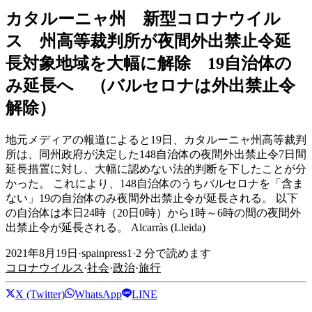
カタルーニャ州 新型コロナウイル
ス 州高等裁判所が夜間外出禁止令延
長対象地域を大幅に解除 19自治体の
み延長へ （バルセロナは外出禁止令
解除）
地元メディアの報道によると19日、カタルーニャ州高等裁判
所は、同州政府が決定した148自治体の夜間外出禁止令7日間
延長措置に対し、大幅に認めない法的判断を下したことが分
かった。 これにより、148自治体のうちバルセロナを「含ま
ない」19の自治体のみ夜間外出禁止令が延長される。 以下
の自治体は本日24時（20日0時）から1時～6時の間の夜間外
出禁止令が延長される。 Alcarràs (Lleida)
2021年8月19日
·
spainpress1
·
2
分で読めます
コロナウイルス
·
社会
·
政治
·
旅行
X (Twitter)
WhatsApp
LINE