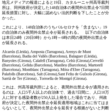
地元メディアの報道によると19日、カタルーニャ州高等裁判
所は、同州政府が決定した148自治体の夜間外出禁止令7日間
延長措置に対し、大幅に認めない法的判断を下したことが分
かった。
これにより、148自治体のうちバルセロナを「含まない」19
の自治体のみ夜間外出禁止令が延長される。 以下の自治体
は本日24時（20日0時）から1時～6時の間の夜間外出禁止令
が延長される。
Alcarràs (Lleida), Amposta (Tarragona), Arenys de Munt
(Barcelona), Badia del Vallès (Barcelona), Balaguer (Lleida),
Banyoles (Girona), Calafell (Tarragona), Celrà (Girona),Cervelló
(Barcelona), Gelida (Barcelona), Manlleu (Barcelona), Martorell
(Barcelona), Montblanc (Tarragona), Móra d'Ebre (Tarragona),
Palafolls (Barcelona), Salt (Girona),Sant Feliu de Guíxols (Girona),
Sarrià de Ter (Girona) , Torroella de Montgrí (Girona).
これは、州高等裁判所によると、夜間外出禁止令が適用され
るのは、人口5千人以上の自治体で、過去7日間に、人口10万
人に対する感染者数が250人以上発生した場合であり、州政
府が決定した夜間外出禁止令延長適用地域はこれに当てはま
らないとして、夜間外出禁止令を延長する根拠がないと判断