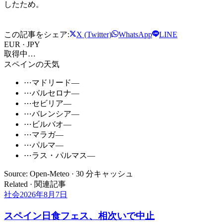
したため。
この記事をシェア:
X (Twitter)
WhatsApp
LINE
EUR · JPY
取得中…
スペインの天気
⋯
マドリード
—
⋯
バルセロナ
—
⋯
セビリア
—
⋯
バレンシア
—
⋯
ビルバオ
—
⋯
マラガ
—
⋯
パルマ
—
⋯
ラス・パルマス
—
Source: Open-Meteo · 30 分キャッシュ
Related · 関連記事
社会
2026年8月7日
スペイン日食フェス、相次いで中止