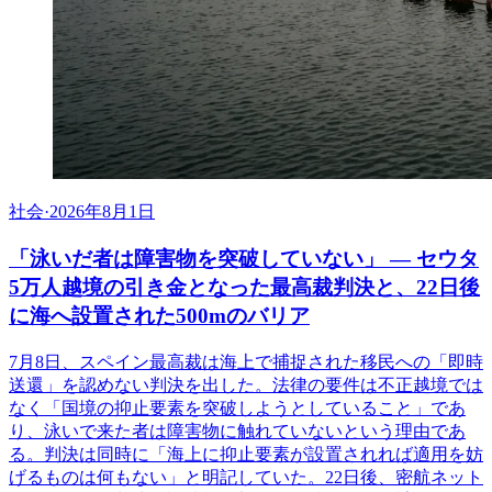
社会
·
2026年8月1日
「泳いだ者は障害物を突破していない」 ― セウタ
5万人越境の引き金となった最高裁判決と、22日後
に海へ設置された500mのバリア
7月8日、スペイン最高裁は海上で捕捉された移民への「即時
送還」を認めない判決を出した。法律の要件は不正越境では
なく「国境の抑止要素を突破しようとしていること」であ
り、泳いで来た者は障害物に触れていないという理由であ
る。判決は同時に「海上に抑止要素が設置されれば適用を妨
げるものは何もない」と明記していた。22日後、密航ネット