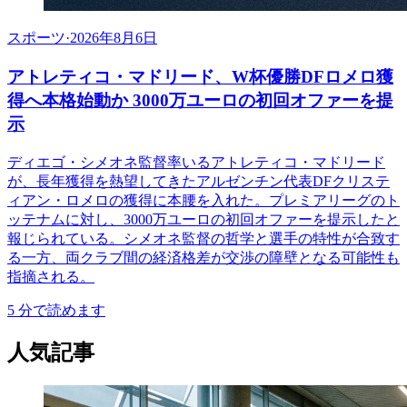
スポーツ
·
2026年8月6日
アトレティコ・マドリード、W杯優勝DFロメロ獲
得へ本格始動か 3000万ユーロの初回オファーを提
示
ディエゴ・シメオネ監督率いるアトレティコ・マドリード
が、長年獲得を熱望してきたアルゼンチン代表DFクリステ
ィアン・ロメロの獲得に本腰を入れた。プレミアリーグのト
ッテナムに対し、3000万ユーロの初回オファーを提示したと
報じられている。シメオネ監督の哲学と選手の特性が合致す
る一方、両クラブ間の経済格差が交渉の障壁となる可能性も
指摘される。
5
分で読めます
人気記事