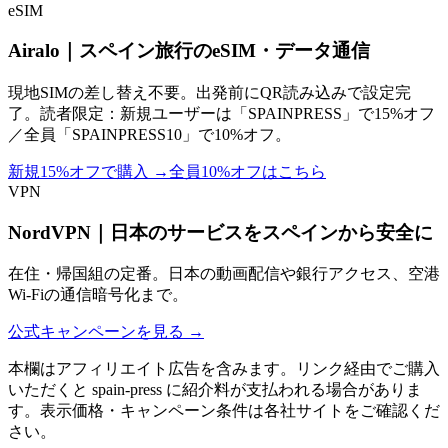
eSIM
Airalo｜スペイン旅行のeSIM・データ通信
現地SIMの差し替え不要。出発前にQR読み込みで設定完
了。読者限定：新規ユーザーは「SPAINPRESS」で15%オフ
／全員「SPAINPRESS10」で10%オフ。
新規15%オフで購入
→
全員10%オフはこちら
VPN
NordVPN｜日本のサービスをスペインから安全に
在住・帰国組の定番。日本の動画配信や銀行アクセス、空港
Wi-Fiの通信暗号化まで。
公式キャンペーンを見る
→
本欄はアフィリエイト広告を含みます。リンク経由でご購入
いただくと spain-press に紹介料が支払われる場合がありま
す。表示価格・キャンペーン条件は各社サイトをご確認くだ
さい。