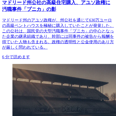
マドリード州公社の高級住宅購入、アユソ政権に
汚職事件「プニカ」の影
マドリード州のアユソ政権が、州公社を通じて630万ユーロ
の高級ペントハウスを極秘に購入していたことが発覚した。
この公社は、国民党の大型汚職事件「プニカ」の中心となっ
た企業の継承組織であり、幹部には同事件の被告から報酬を
得ていた人物も含まれる。政権の透明性と公金使用のあり方
が厳しく問われている。
6
分で読めます