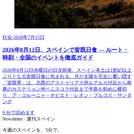
社会
·
2026年7月15日
2026年8月12日、スペインで皆既日食 ― ルート・
時刻・全国のイベントを徹底ガイド
2026年8月12日水曜日の日没前後、スペイン本土は1世紀以上
ぶりとなる皆既日食に包まれる。月が太陽を完全に覆い隠す
「皆既帯」は、北西のアストゥリアス州ルアルカ付近から南
東のカステリョン州ペニスコラ付近まで半島を斜めに横切
り、ア・コルーニャ・オビエド・レオン・ブルゴス・サンタ
ンデ
9
分で読めます
Newsletter · 週刊スペイン
今週のスペインを、5分で。