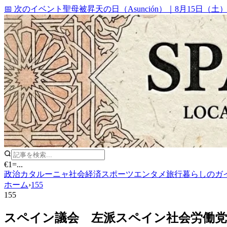
📅 次のイベント
聖母被昇天の日（Asunción）
｜
8月15日（土
€1
=
...
政治
カタルーニャ
社会
経済
スポーツ
エンタメ
旅行
暮らしのガ
ホーム
›
155
155
スペイン議会 左派スペイン社会労働