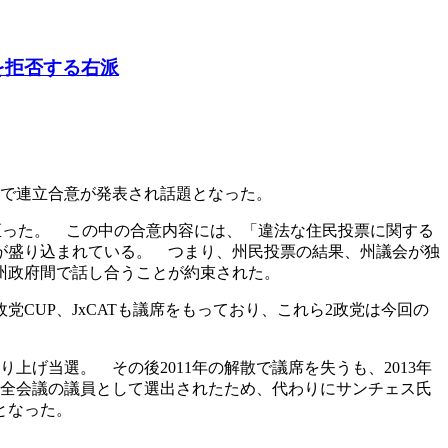
を拒否する右派
の間で連立合意が発表され話題となった。
至った。 この中の合意内容には、「違法な住民投票に関する
が盛り込まれている。 つまり、州民投票の結果、州議会が独
州政府間で話し合うことが約束された。
CUP、JxCATも議席をもっており、これら2政党は今回の
上げ当選。 その後2011年の解散で議席を失うも、2013年
力安全会議の議員として選出されたため、代わりにサンチェス氏
となった。