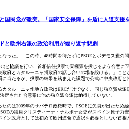
と国民党が激突。「国家安全保障」を盾に人道支援
ドと欧州右派の政治利用が繰り返す悲劇
党となった。 この時、48時間を待たずにPSOEとポデモス党
RC)と協議を行い、首相信任投票で棄権票を投じるよう合意に
央政府とカタルーニャ州政府の話し合いの場を設ける。」こと
罰に当たるが、投票の結果を踏まえた議題で公式に中央政府と
タルーニャ州地方政党はERCだけでなく、同じ独立賛成派政党
間で決定された合意案に他の独立派会派は納得していない。
のは2009年のサパテロ政権時で、PSOEに欠員が出たため繰り
にPSOEの議員クリスティーナ・ナルボナ女史がスペイン原子
ペイン政府としては初めて欧州連合で通訳を必要としない首相