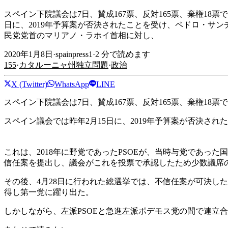
スペイン下院議会は7日、賛成167票、反対165票、棄権18
日に、2019年予算案が否決されたことを受け、ペドロ・サンチ
民党党首のマリアノ・ラホイ首相に対し、
2020年1月8日
·
spainpress1
·
2
分で読めます
155
·
カタルーニャ州独立問題
·
政治
X (Twitter)
WhatsApp
LINE
スペイン下院議会は7日、賛成167票、反対165票、棄権18
スペイン議会では昨年2月15日に、2019年予算案が否決さ
これは、2018年に野党であったPSOEが、当時与党であ
信任案を提出し、議会がこれを投票で承認したため少数議席
その後、4月28日に行われた総選挙では、不信任案が可決した
得し第一党に躍り出た。
しかしながら、左派PSOEと急進左派ポデモス党の間で連立