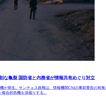
刻な亀裂 国防省と内務省が情報共有めぐり対立
機が発生。サンチェス政権は、情報機関CNIの事前警告の有
た複合的危機を深掘りする。