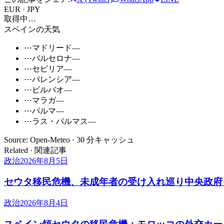
EUR · JPY
取得中…
スペインの天気
⋯
マドリード
—
⋯
バルセロナ
—
⋯
セビリア
—
⋯
バレンシア
—
⋯
ビルバオ
—
⋯
マラガ
—
⋯
パルマ
—
⋯
ラス・パルマス
—
Source: Open-Meteo · 30 分キャッシュ
Related · 関連記事
政治
2026年8月5日
セウタ移民危機、未成年者の受け入れ巡り中央政府
政治
2026年8月4日