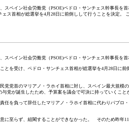
票で、スペイン社会労働党（PSOE)ペドロ・サンチェス幹事長を
ェス首相が総選挙を4月28日に前倒しして行うことを決定。 こ
票で、スペイン社会労働党（PSOE)ペドロ・サンチェス幹事長
れたことを受け、ペドロ・サンチェス首相が総選挙を4月28日に
った国民党党首のマリアノ・ラホイ首相に対し、スペイン最大規
の与党が誕生したため、予算案を議会で可決に持っていくこと
責任を負って辞任したマリアノ・ラホイ首相に代わりパブロ・カ
合意に至らず、組閣することができなかった。 そのため昨年11