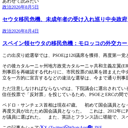
あわせて読みたい
政治
2026年8月5日
セウタ移民危機、未成年者の受け入れ巡り中央政府
政治
2026年8月4日
スペイン領セウタの移民危機：モロッコの外交カー
この出戻り総選挙では、PSOEは120議席を獲得、再度第一
その後カタルーニャ州地方政党カタルーニャ共和主義左翼(E
刑事罰を再確認する代わりに、市民投票の結果を踏まえた中
立を一方的に宣言するなどの違法な選挙は、今まで通り刑事
ただ注意しなければならないのは、下院議会に選出されているカ
信任投票で「反対票」を投じているため、PSOEとERCの
ペドロ・サンチェス首相は現在47歳。 初めて国会議員となった
再度欠員が出たため国会議員となった。 これは、2012年
が議員に選ばれた。 また、英語とフランス語に堪能で、ス
この記事をシェア:
X (Twitter)
WhatsApp
LINE