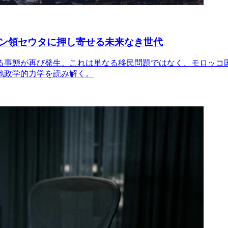
ン領セウタに押し寄せる未来なき世代
る事態が再び発生。これは単なる移民問題ではなく、モロッコ
地政学的力学を読み解く。