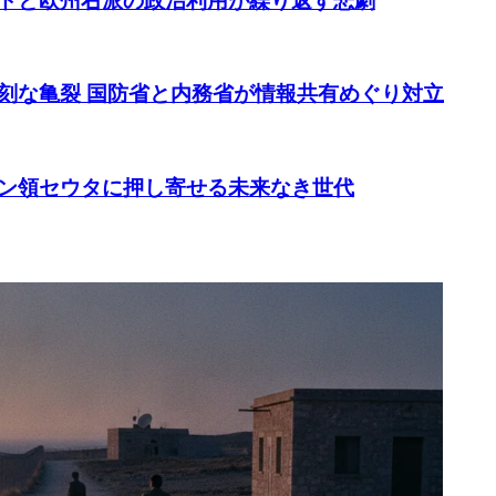
ドと欧州右派の政治利用が繰り返す悲劇
刻な亀裂 国防省と内務省が情報共有めぐり対立
ン領セウタに押し寄せる未来なき世代