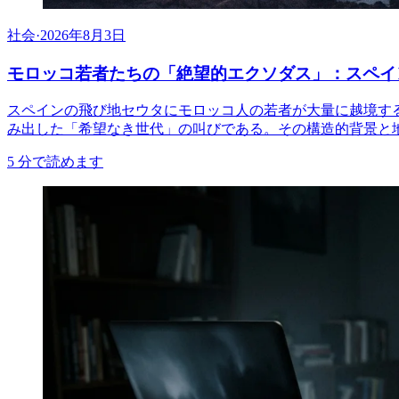
社会
·
2026年8月3日
モロッコ若者たちの「絶望的エクソダス」：スペイ
スペインの飛び地セウタにモロッコ人の若者が大量に越境す
み出した「希望なき世代」の叫びである。その構造的背景と
5
分で読めます