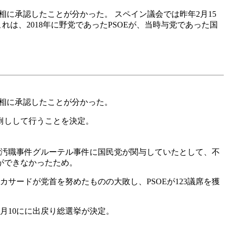
首相に承認したことが分かった。 スペイン議会では昨年2月15
れは、2018年に野党であったPSOEが、当時与党であった国
を首相に承認したことが分かった。
前倒しして行うことを決定。
模の汚職事件グルーテル事件に国民党が関与していたとして、不
ができなかったため。
サードが党首を努めたものの大敗し、PSOEが123議席を獲
月10にに出戻り総選挙が決定。