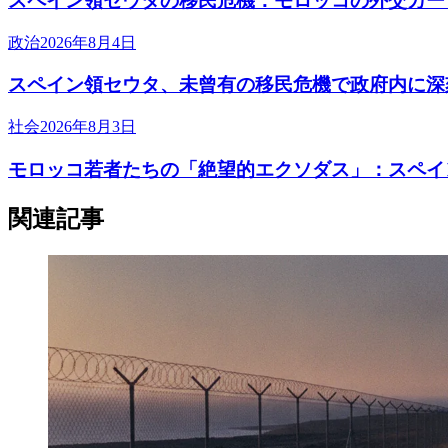
スペイン領セウタの移民危機：モロッコの外交カー
政治
2026年8月4日
スペイン領セウタ、未曾有の移民危機で政府内に深
社会
2026年8月3日
モロッコ若者たちの「絶望的エクソダス」：スペイ
関連記事