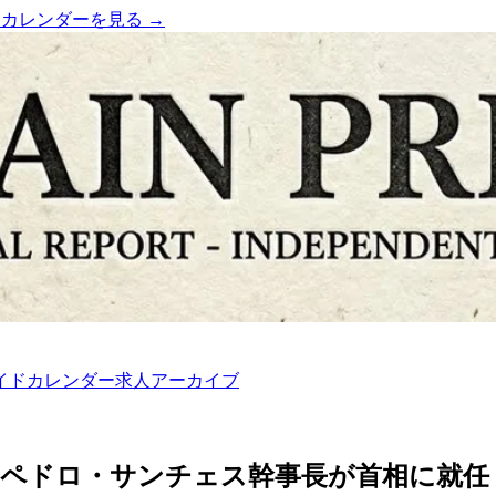
）
カレンダーを見る →
イド
カレンダー
求人
アーカイブ
党ペドロ・サンチェス幹事長が首相に就任