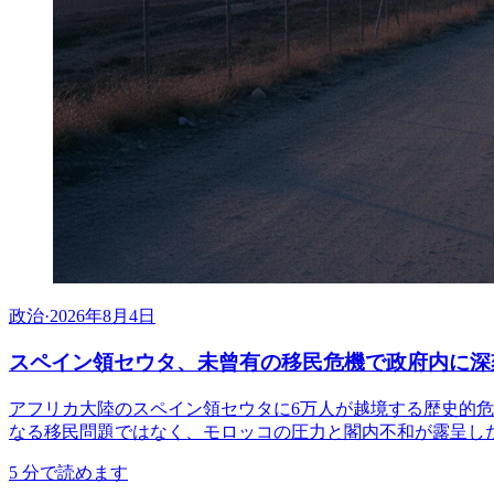
政治
·
2026年8月4日
スペイン領セウタ、未曾有の移民危機で政府内に深
アフリカ大陸のスペイン領セウタに6万人が越境する歴史的危
なる移民問題ではなく、モロッコの圧力と閣内不和が露呈し
5
分で読めます