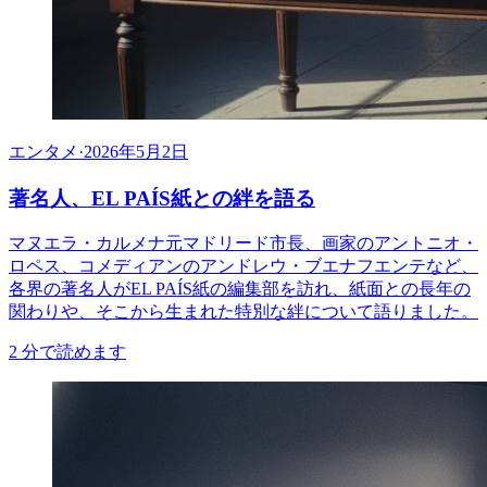
エンタメ
·
2026年5月2日
著名人、EL PAÍS紙との絆を語る
マヌエラ・カルメナ元マドリード市長、画家のアントニオ・
ロペス、コメディアンのアンドレウ・ブエナフエンテなど、
各界の著名人がEL PAÍS紙の編集部を訪れ、紙面との長年の
関わりや、そこから生まれた特別な絆について語りました。
2
分で読めます