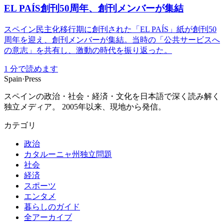
EL PAÍS創刊50周年、創刊メンバーが集結
スペイン民主化移行期に創刊された「EL PAÍS」紙が創刊50
周年を迎え、創刊メンバーが集結。当時の「公共サービスへ
の意志」を共有し、激動の時代を振り返った。
1
分で読めます
Spain
·
Press
スペインの政治・社会・経済・文化を日本語で深く読み解く
独立メディア。 2005年以来、現地から発信。
カテゴリ
政治
カタルーニャ州独立問題
社会
経済
スポーツ
エンタメ
暮らしのガイド
全アーカイブ