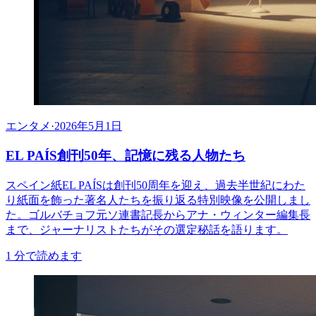
エンタメ
·
2026年5月1日
EL PAÍS創刊50年、記憶に残る人物たち
スペイン紙EL PAÍSは創刊50周年を迎え、過去半世紀にわた
り紙面を飾った著名人たちを振り返る特別映像を公開しまし
た。ゴルバチョフ元ソ連書記長からアナ・ウィンター編集長
まで、ジャーナリストたちがその選定秘話を語ります。
1
分で読めます