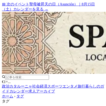
📅 次のイベント
聖母被昇天の日（Asunción）
｜
8月15日
（土）
カレンダーを見る →
€1
=
...
政治
カタルーニャ
社会
経済
スポーツ
エンタメ
旅行
暮らしのガ
イド
カレンダー
求人
アーカイブ
ホーム
›
タグ
タグ