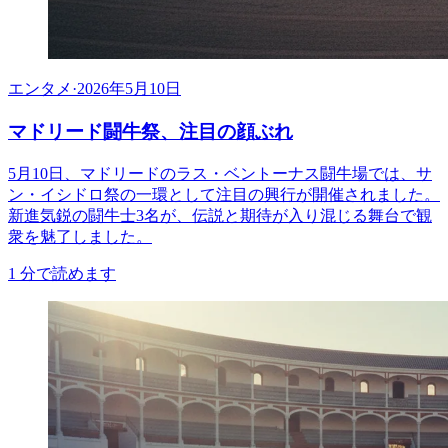
エンタメ
·
2026年5月10日
マドリード闘牛祭、注目の顔ぶれ
5月10日、マドリードのラス・ベントーナス闘牛場では、サ
ン・イシドロ祭の一環として注目の興行が開催されました。
新進気鋭の闘牛士3名が、伝説と期待が入り混じる舞台で観
衆を魅了しました。
1
分で読めます