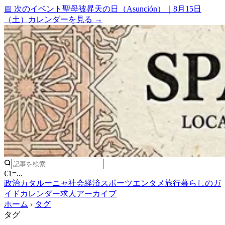
📅 次のイベント
聖母被昇天の日（Asunción）
｜
8月15日
（土）
カレンダーを見る →
€1
=
...
政治
カタルーニャ
社会
経済
スポーツ
エンタメ
旅行
暮らしのガ
イド
カレンダー
求人
アーカイブ
ホーム
›
タグ
タグ