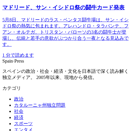
マドリード、サン・イシドロ祭の闘牛カード発表
5月8日、マドリードのラス・ベンタス闘牛場は、サン・イシ
ドロ祭の熱気に包まれます。アレハンドロ・タラバンテ、フ
アン・オルテガ、トリスタン・バローソの3名の闘牛士が登
場し、伝統と若手の意欲がぶつかり合う一夜となる見込みで
す。
1
分で読めます
Spain
·
Press
スペインの政治・社会・経済・文化を日本語で深く読み解く
独立メディア。 2005年以来、現地から発信。
カテゴリ
政治
カタルーニャ州独立問題
社会
経済
スポーツ
エンタメ