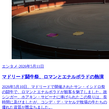
エンタメ
·
2026年5月11日
マドリード闘牛祭、ロマンとエナルボラドの熱演
2026年5月10日、マドリードで開催されたサン・イシドロ祭
の闘牛で、ロマンとエナルボラドが観客を魅了しました。故
シンガー、ホアキン・サビーナに捧げられたこの祭りは、長
時間に及びましたが、コンデ・デ・マヤルデ牧場の牛たちの
優れた資質が際立ちました。