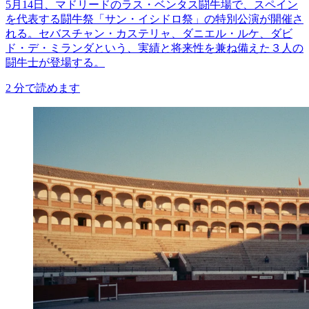
5月14日、マドリードのラス・ベンタス闘牛場で、スペイン
を代表する闘牛祭「サン・イシドロ祭」の特別公演が開催さ
れる。セバスチャン・カステリャ、ダニエル・ルケ、ダビ
ド・デ・ミランダという、実績と将来性を兼ね備えた３人の
闘牛士が登場する。
2
分で読めます