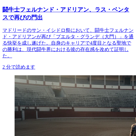
闘牛士フェルナンド・アドリアン、ラス・ベンタ
スで再びの門出
マドリードのサン・イシドロ祭において、闘牛士フェルナン
ド・アドリアンが再び「プエルタ・グランデ（大門）」を通
る快挙を成し遂げた。自身のキャリアで4度目となる聖地で
の勝利は、現代闘牛界における彼の存在感を改めて証明し
た。
2
分で読めます