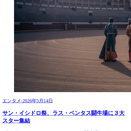
エンタメ
·
2026年5月14日
サン・イシドロ祭、ラス・ベンタス闘牛場に３大
スター集結