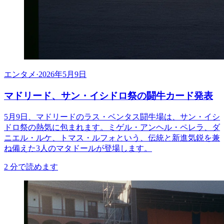
エンタメ
·
2026年5月9日
マドリード、サン・イシドロ祭の闘牛カード発表
5月9日、マドリードのラス・ベンタス闘牛場は、サン・イシ
ドロ祭の熱気に包まれます。ミゲル・アンヘル・ペレラ、ダ
ニエル・ルケ、トマス・ルフォという、伝統と新進気鋭を兼
ね備えた3人のマタドールが登場します。
2
分で読めます