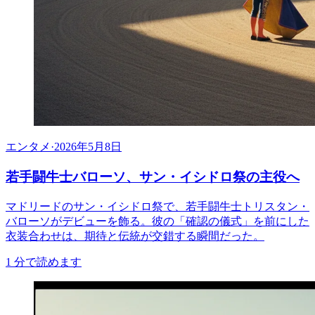
エンタメ
·
2026年5月8日
若手闘牛士バローソ、サン・イシドロ祭の主役へ
マドリードのサン・イシドロ祭で、若手闘牛士トリスタン・
バローソがデビューを飾る。彼の「確認の儀式」を前にした
衣装合わせは、期待と伝統が交錯する瞬間だった。
1
分で読めます