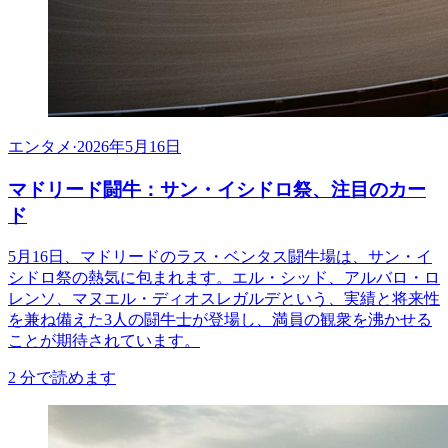
エンタメ
·
2026年5月16日
マドリード闘牛：サン・イシドロ祭、注目のカー
ド
5月16日、マドリードのラス・ベンタス闘牛場は、サン・イ
シドロ祭の熱気に包まれます。エル・シッド、アルバロ・ロ
レンソ、マヌエル・ディオスレガルデという、実績と将来性
を兼ね備えた3人の闘牛士が登場し、満員の観衆を沸かせる
ことが期待されています。
2
分で読めます