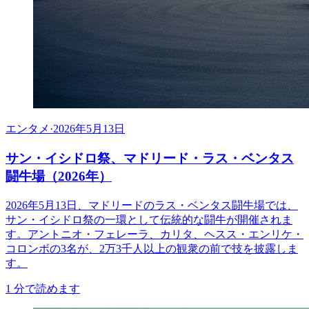
エンタメ
·
2026年5月13日
サン・イシドロ祭、マドリード・ラス・ベンタス
闘牛場（2026年）
2026年5月13日、マドリードのラス・ベンタス闘牛場では、
サン・イシドロ祭の一環として伝統的な闘牛が開催されま
す。アントニオ・フェレーラ、カリタ、ヘスス・エンリケ・
コロンボの3名が、2万3千人以上の観衆の前で技を披露しま
す。
1
分で読めます