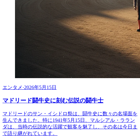
エンタメ
·
2026年5月15日
マドリード闘牛史に刻む伝説の闘牛士
マドリードのサン・イシドロ祭は、闘牛史に数々の名場面を
生んできました。特に1941年5月15日、マルシアル・ララン
ダは、当時の伝説的な活躍で観客を魅了し、その名は今日ま
で語り継がれています。