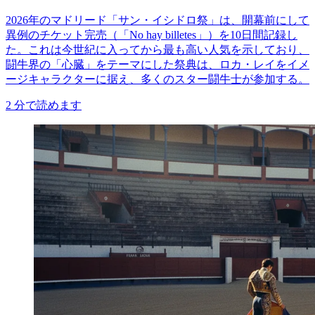
2026年のマドリード「サン・イシドロ祭」は、開幕前にして
異例のチケット完売（「No hay billetes」）を10日間記録し
た。これは今世紀に入ってから最も高い人気を示しており、
闘牛界の「心臓」をテーマにした祭典は、ロカ・レイをイメ
ージキャラクターに据え、多くのスター闘牛士が参加する。
2
分で読めます