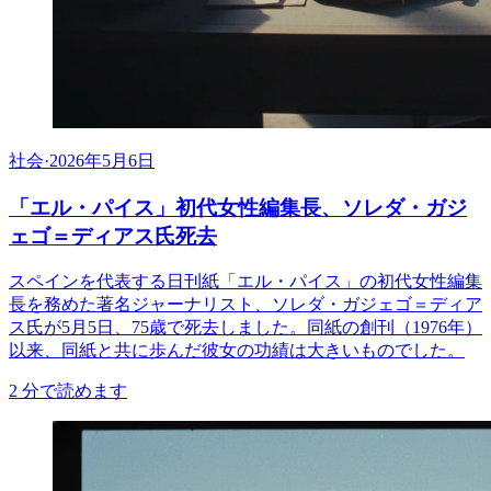
社会
·
2026年5月6日
「エル・パイス」初代女性編集長、ソレダ・ガジ
ェゴ＝ディアス氏死去
スペインを代表する日刊紙「エル・パイス」の初代女性編集
長を務めた著名ジャーナリスト、ソレダ・ガジェゴ＝ディア
ス氏が5月5日、75歳で死去しました。同紙の創刊（1976年）
以来、同紙と共に歩んだ彼女の功績は大きいものでした。
2
分で読めます