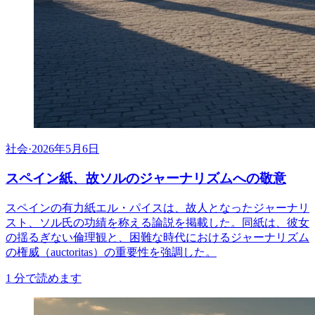
社会
·
2026年5月6日
スペイン紙、故ソルのジャーナリズムへの敬意
スペインの有力紙エル・パイスは、故人となったジャーナリ
スト、ソル氏の功績を称える論説を掲載した。同紙は、彼女
の揺るぎない倫理観と、困難な時代におけるジャーナリズム
の権威（auctoritas）の重要性を強調した。
1
分で読めます