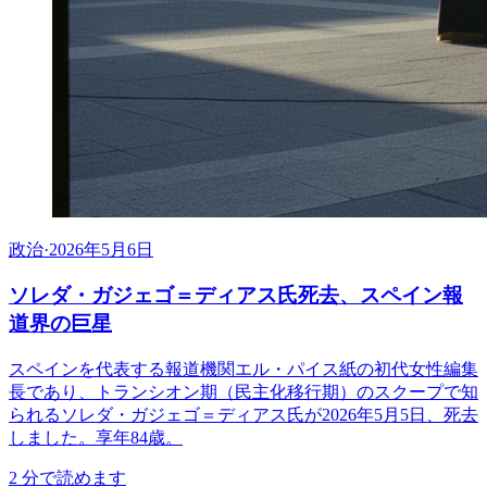
政治
·
2026年5月6日
ソレダ・ガジェゴ＝ディアス氏死去、スペイン報
道界の巨星
スペインを代表する報道機関エル・パイス紙の初代女性編集
長であり、トランシオン期（民主化移行期）のスクープで知
られるソレダ・ガジェゴ＝ディアス氏が2026年5月5日、死去
しました。享年84歳。
2
分で読めます