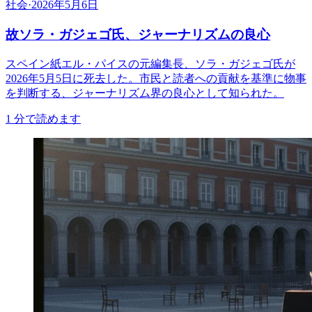
社会
·
2026年5月6日
故ソラ・ガジェゴ氏、ジャーナリズムの良心
スペイン紙エル・パイスの元編集長、ソラ・ガジェゴ氏が
2026年5月5日に死去した。市民と読者への貢献を基準に物事
を判断する、ジャーナリズム界の良心として知られた。
1
分で読めます