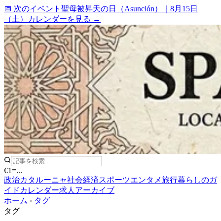
📅 次のイベント
聖母被昇天の日（Asunción）
｜
8月15日
（土）
カレンダーを見る →
€1
=
...
政治
カタルーニャ
社会
経済
スポーツ
エンタメ
旅行
暮らしのガ
イド
カレンダー
求人
アーカイブ
ホーム
›
タグ
タグ