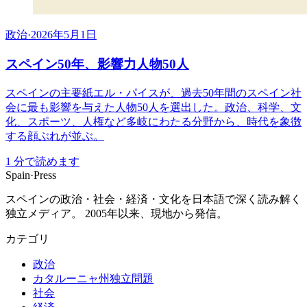
政治
·
2026年5月1日
スペイン50年、影響力人物50人
スペインの主要紙エル・パイスが、過去50年間のスペイン社
会に最も影響を与えた人物50人を選出した。政治、科学、文
化、スポーツ、人権など多岐にわたる分野から、時代を象徴
する顔ぶれが並ぶ。
1
分で読めます
Spain
·
Press
スペインの政治・社会・経済・文化を日本語で深く読み解く
独立メディア。 2005年以来、現地から発信。
カテゴリ
政治
カタルーニャ州独立問題
社会