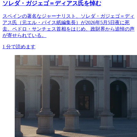
ソレダ・ガジェゴ＝ディアス氏を悼む
スペインの著名なジャーナリスト、ソレダ・ガジェゴ＝ディ
アス氏（元エル・パイス紙編集長）が2026年5月5日夜に死
去。ペドロ・サンチェス首相をはじめ、政財界から追悼の声
が寄せられている。
1
分で読めます