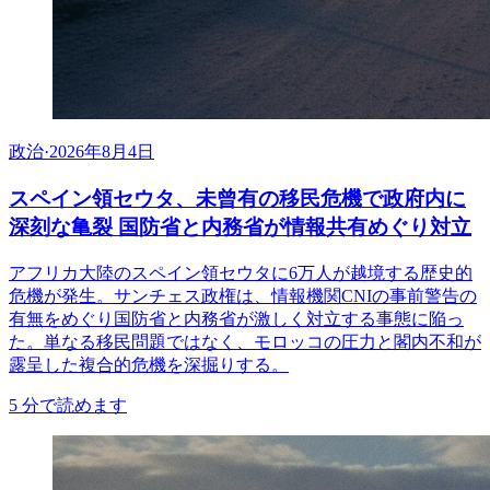
政治
·
2026年8月4日
スペイン領セウタ、未曾有の移民危機で政府内に
深刻な亀裂 国防省と内務省が情報共有めぐり対立
アフリカ大陸のスペイン領セウタに6万人が越境する歴史的
危機が発生。サンチェス政権は、情報機関CNIの事前警告の
有無をめぐり国防省と内務省が激しく対立する事態に陥っ
た。単なる移民問題ではなく、モロッコの圧力と閣内不和が
露呈した複合的危機を深掘りする。
5
分で読めます