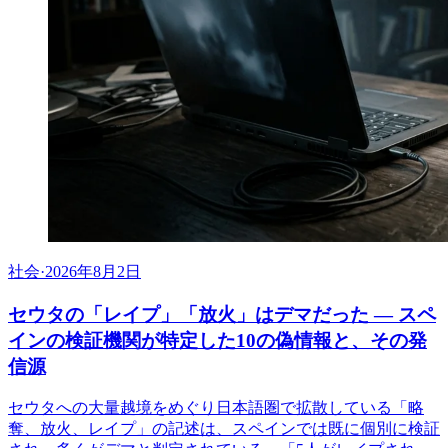
社会
·
2026年8月2日
セウタの「レイプ」「放火」はデマだった ― スペ
インの検証機関が特定した10の偽情報と、その発
信源
セウタへの大量越境をめぐり日本語圏で拡散している「略
奪、放火、レイプ」の記述は、スペインでは既に個別に検証