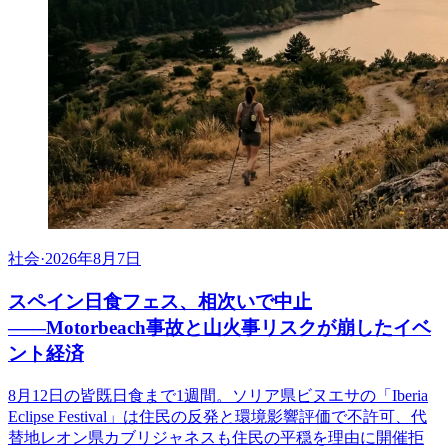
社会
·
2026年8月7日
スペイン日食フェス、相次いで中止
――Motorbeach事故と山火事リスクが崩したイベ
ント経済
8月12日の皆既日食まで1週間。ソリア県ビヌエサの「Iberia
Eclipse Festival」は住民の反発と環境影響評価で不許可、代
替地レオン県カブリジャネスも住民の平穏を理由に開催拒