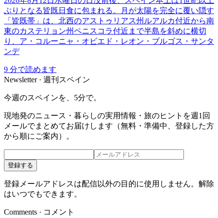
2026年8月12日水曜日の日没前後、スペイン本土は1世紀以上
ぶりとなる皆既日食に包まれる。月が太陽を完全に覆い隠す
「皆既帯」は、北西のアストゥリアス州ルアルカ付近から南
東のカステリョン州ペニスコラ付近まで半島を斜めに横切
り、ア・コルーニャ・オビエド・レオン・ブルゴス・サンタ
ンデ
9
分で読めます
Newsletter · 週刊スペイン
今週のスペインを、5分で。
現地発のニュース・暮らしの実用情報・旅のヒントを週1回
メールでまとめてお届けします（無料・準備中、登録した方
から順にご案内）。
登録する
登録メールアドレスは配信以外の目的に使用しません。解除
はいつでもできます。
Comments · コメント