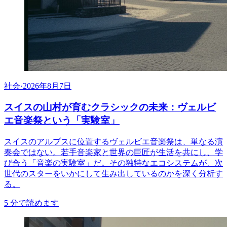
社会
·
2026年8月7日
スイスの山村が育むクラシックの未来：ヴェルビ
エ音楽祭という「実験室」
スイスのアルプスに位置するヴェルビエ音楽祭は、単なる演
奏会ではない。若手音楽家と世界の巨匠が生活を共にし、学
び合う「音楽の実験室」だ。その独特なエコシステムが、次
世代のスターをいかにして生み出しているのかを深く分析す
る。
5
分で読めます