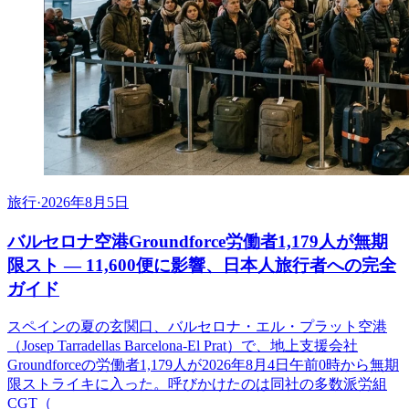
旅行
·
2026年8月5日
バルセロナ空港Groundforce労働者1,179人が無期
限スト ― 11,600便に影響、日本人旅行者への完全
ガイド
スペインの夏の玄関口、バルセロナ・エル・プラット空港
（Josep Tarradellas Barcelona-El Prat）で、地上支援会社
Groundforceの労働者1,179人が2026年8月4日午前0時から無期
限ストライキに入った。呼びかけたのは同社の多数派労組
CGT（