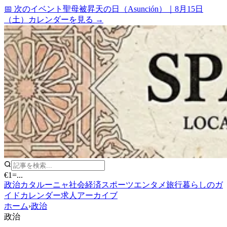
📅 次のイベント
聖母被昇天の日（Asunción）
｜
8月15日
（土）
カレンダーを見る →
€1
=
...
政治
カタルーニャ
社会
経済
スポーツ
エンタメ
旅行
暮らしのガ
イド
カレンダー
求人
アーカイブ
ホーム
›
政治
政治