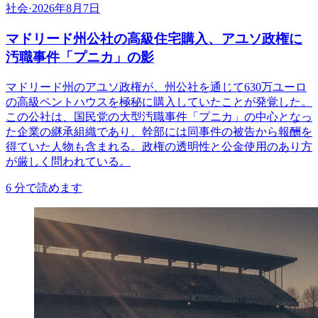
社会
·
2026年8月7日
マドリード州公社の高級住宅購入、アユソ政権に
汚職事件「プニカ」の影
マドリード州のアユソ政権が、州公社を通じて630万ユーロ
の高級ペントハウスを極秘に購入していたことが発覚した。
この公社は、国民党の大型汚職事件「プニカ」の中心となっ
た企業の継承組織であり、幹部には同事件の被告から報酬を
得ていた人物も含まれる。政権の透明性と公金使用のあり方
が厳しく問われている。
6
分で読めます