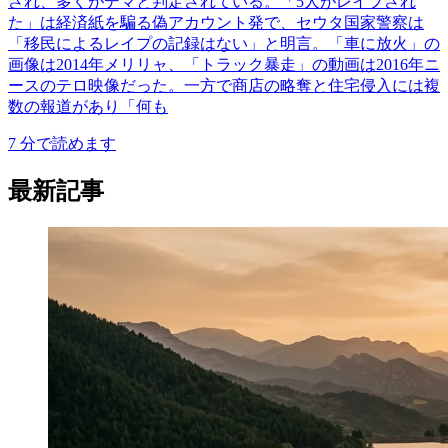
され、多くがデマと判定されている。「5人がレイプされ
た」は経済紙を騙る偽アカウント発で、セウタ国家警察は
「移民によるレイプの記録はない」と明言。「車に放火」の
画像は2014年メリリャ、「トラック暴走」の動画は2016年ニ
ースのテロ映像だった。一方で商店の略奪と住宅侵入には複
数の報道があり「何も
7
分で読めます
最新記事