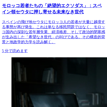
モロッコ若者たちの「絶望的エクソダス」：スペ
イン領セウタに押し寄せる未来なき世代
スペインの飛び地セウタにモロッコ人の若者が大量に越境す
る事態が再び発生。これは単なる移民問題ではなく、モロッ
コ国内の深刻な若年層失業、経済格差、そして政治的閉塞感
が生み出した「希望なき世代」の叫びである。その構造的背
景と地政学的力学を読み解く。
5
分で読めます