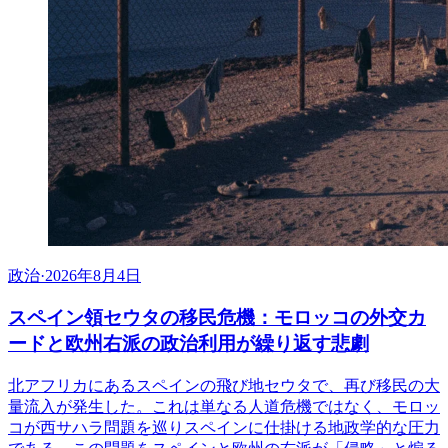
政治
·
2026年8月4日
スペイン領セウタの移民危機：モロッコの外交カ
ードと欧州右派の政治利用が繰り返す悲劇
北アフリカにあるスペインの飛び地セウタで、再び移民の大
量流入が発生した。これは単なる人道危機ではなく、モロッ
コが西サハラ問題を巡りスペインに仕掛ける地政学的な圧力