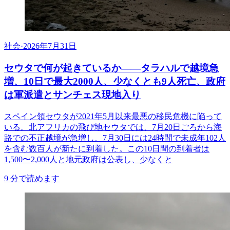
社会
·
2026年7月31日
セウタで何が起きているか——タラハルで越境急
増、10日で最大2000人、少なくとも9人死亡、政府
は軍派遣とサンチェス現地入り
スペイン領セウタが2021年5月以来最悪の移民危機に陥って
いる。北アフリカの飛び地セウタでは、7月20日ごろから海
路での不正越境が急増し、7月30日には24時間で未成年102人
を含む数百人が新たに到着した。この10日間の到着者は
1,500〜2,000人と地元政府は公表し、少なくと
9
分で読めます