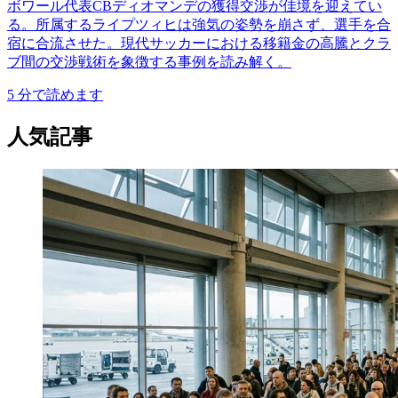
ボワール代表CBディオマンデの獲得交渉が佳境を迎えてい
る。所属するライプツィヒは強気の姿勢を崩さず、選手を合
宿に合流させた。現代サッカーにおける移籍金の高騰とクラ
ブ間の交渉戦術を象徴する事例を読み解く。
5
分で読めます
人気記事