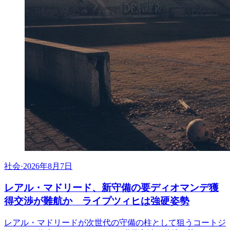
社会
·
2026年8月7日
レアル・マドリード、新守備の要ディオマンデ獲
得交渉が難航か ライプツィヒは強硬姿勢
レアル・マドリードが次世代の守備の柱として狙うコートジ