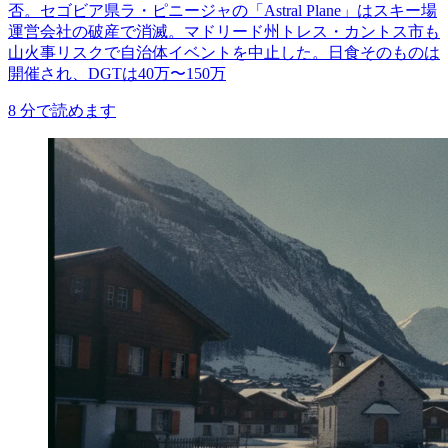
否。セゴビア県ラ・ピニージャの「Astral Plane」はスキー場
運営会社の破産で消滅。マドリード州トレス・カントス市も
山火事リスクで自治体イベントを中止した。日食そのものは
開催され、DGTは40万〜150万
8
分で読めます