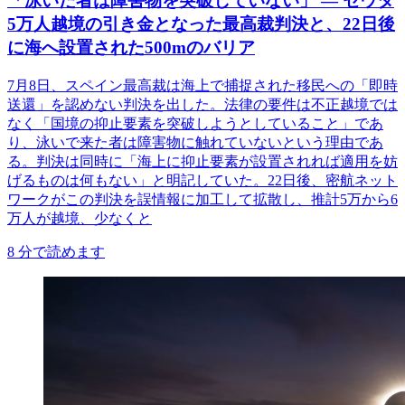
「泳いだ者は障害物を突破していない」 ― セウタ
5万人越境の引き金となった最高裁判決と、22日後
に海へ設置された500mのバリア
7月8日、スペイン最高裁は海上で捕捉された移民への「即時
送還」を認めない判決を出した。法律の要件は不正越境では
なく「国境の抑止要素を突破しようとしていること」であ
り、泳いで来た者は障害物に触れていないという理由であ
る。判決は同時に「海上に抑止要素が設置されれば適用を妨
げるものは何もない」と明記していた。22日後、密航ネット
ワークがこの判決を誤情報に加工して拡散し、推計5万から6
万人が越境、少なくと
8
分で読めます