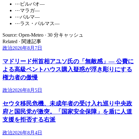
⋯
ビルバオ
—
⋯
マラガ
—
⋯
パルマ
—
⋯
ラス・パルマス
—
Source: Open-Meteo · 30 分キャッシュ
Related · 関連記事
政治
2026年8月7日
マドリード州首相アユソ氏の「無敵感」— 公費に
よる高級ペントハウス購入疑惑が浮き彫りにする
権力者の傲慢
政治
2026年8月5日
セウタ移民危機、未成年者の受け入れ巡り中央政
府と国民党が激突。「国家安全保障」を盾に人道
支援を拒否する右派
政治
2026年8月4日