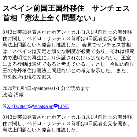
スペイン前国王国外移住 サンチェス
首相「憲法上全く問題ない」
8月3日突如発表されたホアン・カルロス1世前国王の海外移
住に関し、ペドロ・サンチェス首相は4日記者会見を開き、
憲法上問題ないと発言し擁護した。 会見でサンチェス首相
は「スペインは安定と頑丈な制度が必要であり、それは模範
的で透明性と再生により保証されなけらばならない。 王室
による行動は適切であると考えている。」とし、今回の前国
王の海外移住は憲法上問題ないとの考えを示した。 また、
中央政府は現在左派ス
2020年8月4日
·
spainpress1
·
1
分で読めます
政治
·
汚職
X (Twitter)
WhatsApp
LINE
8月3日突如発表されたホアン・カルロス1世前国王の海外移
住に関し、ペドロ・サンチェス首相は4日記者会見を開き、
憲法上問題ないと発言し擁護した。