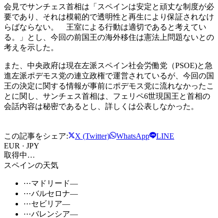
会見でサンチェス首相は「スペインは安定と頑丈な制度が必
要であり、それは模範的で透明性と再生により保証されなけ
らばならない。 王室による行動は適切であると考えてい
る。」とし、今回の前国王の海外移住は憲法上問題ないとの
考えを示した。
また、中央政府は現在左派スペイン社会労働党（PSOE)と急
進左派ポデモス党の連立政権で運営されているが、今回の国
王の決定に関する情報が事前にポデモス党に流れなかったこ
とに関し、サンチェス首相は、フェリペ6世現国王と首相の
会話内容は秘密であるとし、詳しくは公表しなかった。
この記事をシェア:
X (Twitter)
WhatsApp
LINE
EUR · JPY
取得中…
スペインの天気
⋯
マドリード
—
⋯
バルセロナ
—
⋯
セビリア
—
⋯
バレンシア
—