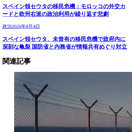
スペイン領セウタの移民危機：モロッコの外交カ
ードと欧州右派の政治利用が繰り返す悲劇
政治
2026年8月4日
スペイン領セウタ、未曾有の移民危機で政府内に
深刻な亀裂 国防省と内務省が情報共有めぐり対立
関連記事