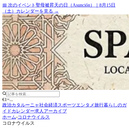
📅 次のイベント
聖母被昇天の日（Asunción）
｜
8月15日
（土）
カレンダーを見る →
€1
=
...
政治
カタルーニャ
社会
経済
スポーツ
エンタメ
旅行
暮らしのガ
イド
カレンダー
求人
アーカイブ
ホーム
›
コロナウイルス
コロナウイルス