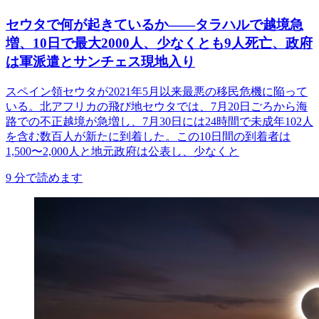
セウタで何が起きているか——タラハルで越境急
増、10日で最大2000人、少なくとも9人死亡、政府
は軍派遣とサンチェス現地入り
スペイン領セウタが2021年5月以来最悪の移民危機に陥って
いる。北アフリカの飛び地セウタでは、7月20日ごろから海
路での不正越境が急増し、7月30日には24時間で未成年102人
を含む数百人が新たに到着した。この10日間の到着者は
1,500〜2,000人と地元政府は公表し、少なくと
9
分で読めます