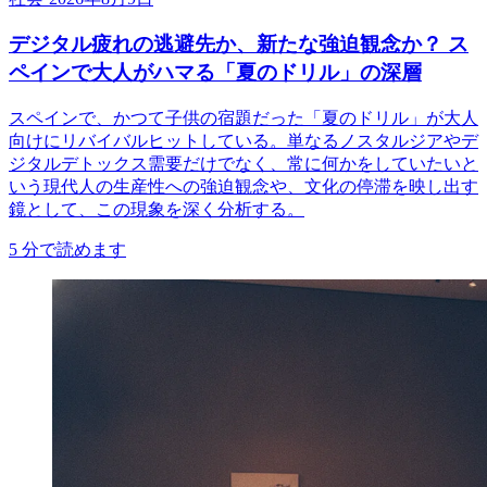
デジタル疲れの逃避先か、新たな強迫観念か？ ス
ペインで大人がハマる「夏のドリル」の深層
スペインで、かつて子供の宿題だった「夏のドリル」が大人
向けにリバイバルヒットしている。単なるノスタルジアやデ
ジタルデトックス需要だけでなく、常に何かをしていたいと
いう現代人の生産性への強迫観念や、文化の停滞を映し出す
鏡として、この現象を深く分析する。
5
分で読めます