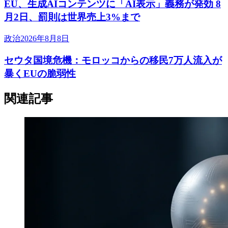
EU、生成AIコンテンツに「AI表示」義務が発効 8
月2日、罰則は世界売上3%まで
政治
2026年8月8日
セウタ国境危機：モロッコからの移民7万人流入が
暴くEUの脆弱性
関連記事