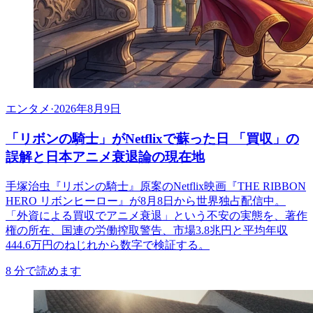
エンタメ
·
2026年8月9日
「リボンの騎士」がNetflixで蘇った日 「買収」の
誤解と日本アニメ衰退論の現在地
手塚治虫『リボンの騎士』原案のNetflix映画『THE RIBBON
HERO リボンヒーロー』が8月8日から世界独占配信中。
「外資による買収でアニメ衰退」という不安の実態を、著作
権の所在、国連の労働搾取警告、市場3.8兆円と平均年収
444.6万円のねじれから数字で検証する。
8
分で読めます