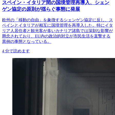
スペイン・イタリア間の国境管理再導入、シェン
ゲン協定の原則が揺らぐ事態に発展
欧州の「移動の自由」を象徴するシェンゲン協定に反し、ス
ペインとイタリアが相互に国境管理を再導入した。特にイタ
リア人居住者と観光客が多いカナリア諸島では深刻な影響が
懸念されており、EU内の政治的対立が市民生活を直撃する
異例の事態となっている。
4
分で読めます