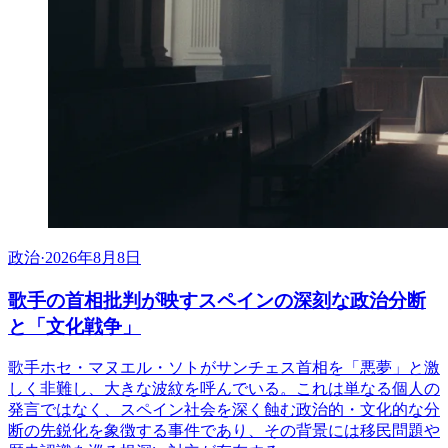
政治
·
2026年8月8日
歌手の首相批判が映すスペインの深刻な政治分断
と「文化戦争」
歌手ホセ・マヌエル・ソトがサンチェス首相を「悪夢」と激
しく非難し、大きな波紋を呼んでいる。これは単なる個人の
発言ではなく、スペイン社会を深く蝕む政治的・文化的な分
断の先鋭化を象徴する事件であり、その背景には移民問題や