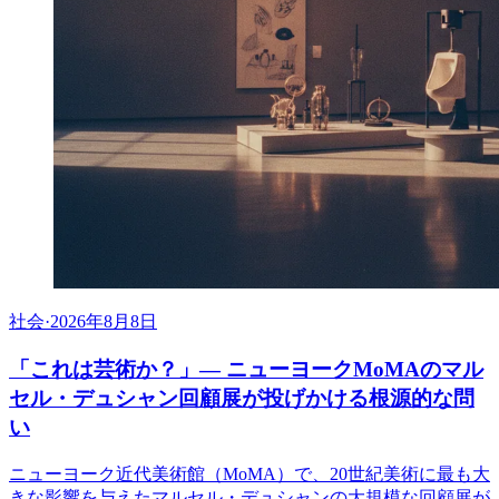
社会
·
2026年8月8日
「これは芸術か？」— ニューヨークMoMAのマル
セル・デュシャン回顧展が投げかける根源的な問
い
ニューヨーク近代美術館（MoMA）で、20世紀美術に最も大
きな影響を与えたマルセル・デュシャンの大規模な回顧展が