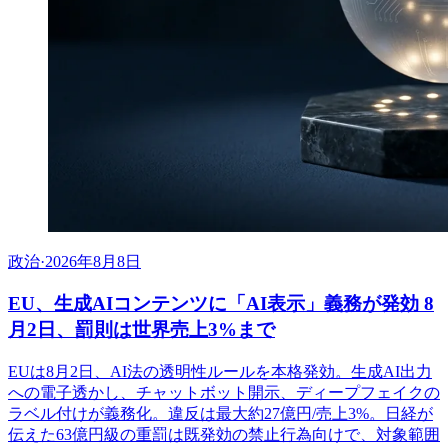
政治
·
2026年8月8日
EU、生成AIコンテンツに「AI表示」義務が発効 8
月2日、罰則は世界売上3%まで
EUは8月2日、AI法の透明性ルールを本格発効。生成AI出力
への電子透かし、チャットボット開示、ディープフェイクの
ラベル付けが義務化。違反は最大約27億円/売上3%。日経が
伝えた63億円級の重罰は既発効の禁止行為向けで、対象範囲