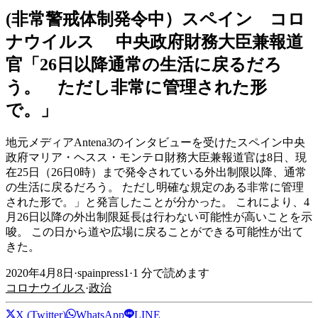
(非常警戒体制発令中）スペイン コロ
ナウイルス 中央政府財務大臣兼報道
官「26日以降通常の生活に戻るだろ
う。 ただし非常に管理された形
で。」
地元メディアAntena3のインタビューを受けたスペイン中央
政府マリア・ヘスス・モンテロ財務大臣兼報道官は8日、現
在25日（26日0時）まで発令されている外出制限以降、通常
の生活に戻るだろう。 ただし明確な規定のある非常に管理
された形で。」と発言したことが分かった。 これにより、4
月26日以降の外出制限延長は行わない可能性が高いことを示
唆。 この日から道や広場に戻ることができる可能性が出て
きた。
2020年4月8日
·
spainpress1
·
1
分で読めます
コロナウイルス
·
政治
X (Twitter)
WhatsApp
LINE