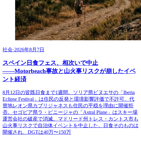
社会
·
2026年8月7日
スペイン日食フェス、相次いで中止
――Motorbeach事故と山火事リスクが崩したイベ
ント経済
8月12日の皆既日食まで1週間。ソリア県ビヌエサの「Iberia
Eclipse Festival」は住民の反発と環境影響評価で不許可、代
替地レオン県カブリジャネスも住民の平穏を理由に開催拒
否。セゴビア県ラ・ピニージャの「Astral Plane」はスキー場
運営会社の破産で消滅。マドリード州トレス・カントス市も
山火事リスクで自治体イベントを中止した。日食そのものは
開催され、DGTは40万〜150万