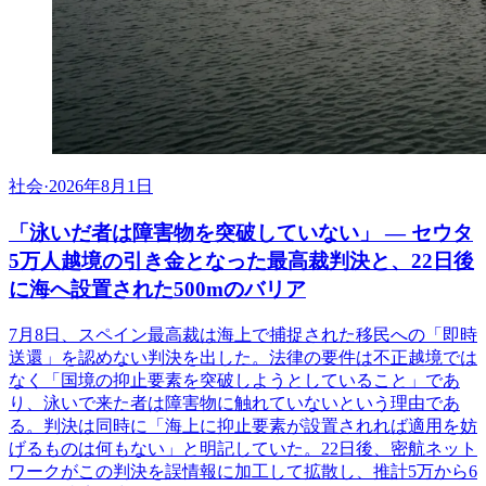
社会
·
2026年8月1日
「泳いだ者は障害物を突破していない」 ― セウタ
5万人越境の引き金となった最高裁判決と、22日後
に海へ設置された500mのバリア
7月8日、スペイン最高裁は海上で捕捉された移民への「即時
送還」を認めない判決を出した。法律の要件は不正越境では
なく「国境の抑止要素を突破しようとしていること」であ
り、泳いで来た者は障害物に触れていないという理由であ
る。判決は同時に「海上に抑止要素が設置されれば適用を妨
げるものは何もない」と明記していた。22日後、密航ネット
ワークがこの判決を誤情報に加工して拡散し、推計5万から6