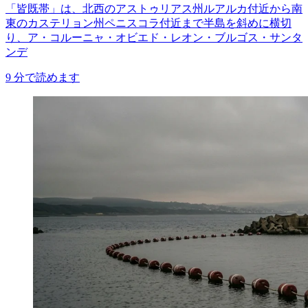
「皆既帯」は、北西のアストゥリアス州ルアルカ付近から南
東のカステリョン州ペニスコラ付近まで半島を斜めに横切
り、ア・コルーニャ・オビエド・レオン・ブルゴス・サンタ
ンデ
9
分で読めます