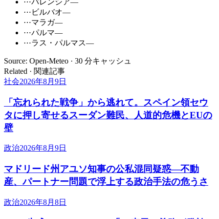
⋯
バレンシア
—
⋯
ビルバオ
—
⋯
マラガ
—
⋯
パルマ
—
⋯
ラス・パルマス
—
Source: Open-Meteo · 30 分キャッシュ
Related · 関連記事
社会
2026年8月9日
「忘れられた戦争」から逃れて。スペイン領セウ
タに押し寄せるスーダン難民、人道的危機とEUの
壁
政治
2026年8月9日
マドリード州アユソ知事の公私混同疑惑―不動
産、パートナー問題で浮上する政治手法の危うさ
政治
2026年8月8日