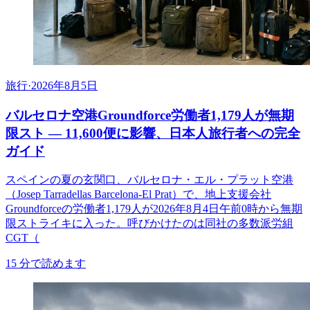
旅行
·
2026年8月5日
バルセロナ空港Groundforce労働者1,179人が無期
限スト ― 11,600便に影響、日本人旅行者への完全
ガイド
スペインの夏の玄関口、バルセロナ・エル・プラット空港
（Josep Tarradellas Barcelona-El Prat）で、地上支援会社
Groundforceの労働者1,179人が2026年8月4日午前0時から無期
限ストライキに入った。呼びかけたのは同社の多数派労組
CGT（
15
分で読めます