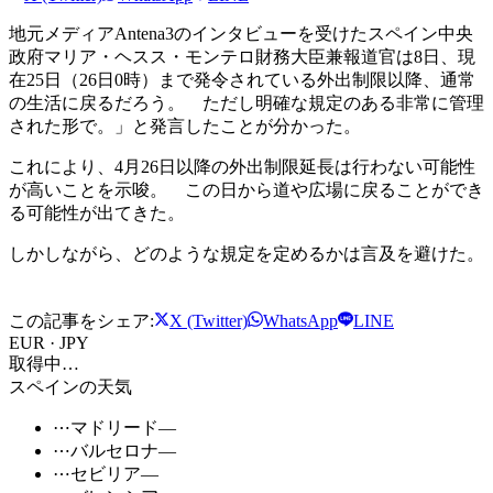
地元メディアAntena3のインタビューを受けたスペイン中央
政府マリア・ヘスス・モンテロ財務大臣兼報道官は8日、現
在25日（26日0時）まで発令されている外出制限以降、通常
の生活に戻るだろう。 ただし明確な規定のある非常に管理
された形で。」と発言したことが分かった。
これにより、4月26日以降の外出制限延長は行わない可能性
が高いことを示唆。 この日から道や広場に戻ることができ
る可能性が出てきた。
しかしながら、どのような規定を定めるかは言及を避けた。
この記事をシェア:
X (Twitter)
WhatsApp
LINE
EUR · JPY
取得中…
スペインの天気
⋯
マドリード
—
⋯
バルセロナ
—
⋯
セビリア
—