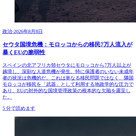
政治
·
2026年8月8日
セウタ国境危機：モロッコからの移民7万人流入が
暴くEUの脆弱性
スペインの北アフリカ領セウタにモロッコから7万人以上が
越境し、深刻な人道危機が発生。特に保護者のいない未成年
者の状況は危機的だ。これは単なる移民問題ではなく、隣国
モロッコが移民を「武器」として利用する地政学的な圧力で
あり、EUの対外的な国境管理政策の根本的な欠陥を露呈し
た。
5
分で読めます