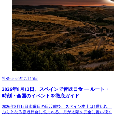
社会
·
2026年7月15日
2026年8月12日、スペインで皆既日食 ― ルート・
時刻・全国のイベントを徹底ガイド
2026年8月12日水曜日の日没前後、スペイン本土は1世紀以上
ぶりとなる皆既日食に包まれる。月が太陽を完全に覆い隠す