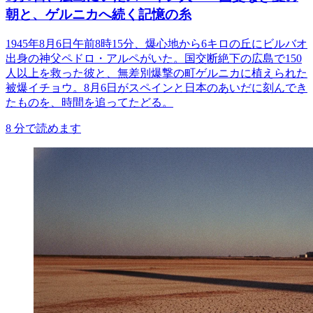
朝と、ゲルニカへ続く記憶の糸
1945年8月6日午前8時15分、爆心地から6キロの丘にビルバオ
出身の神父ペドロ・アルペがいた。国交断絶下の広島で150
人以上を救った彼と、無差別爆撃の町ゲルニカに植えられた
被爆イチョウ。8月6日がスペインと日本のあいだに刻んでき
たものを、時間を追ってたどる。
8
分で読めます