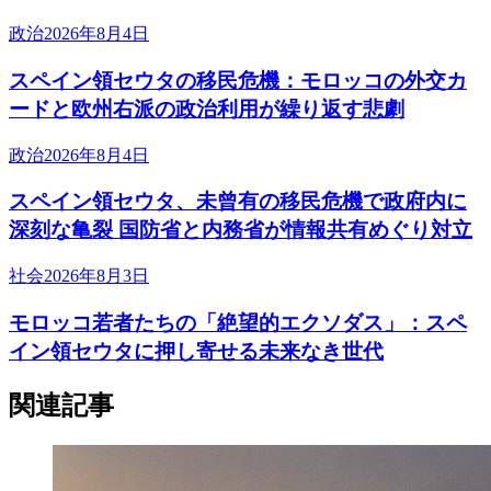
政治
2026年8月4日
スペイン領セウタの移民危機：モロッコの外交カ
ードと欧州右派の政治利用が繰り返す悲劇
政治
2026年8月4日
スペイン領セウタ、未曾有の移民危機で政府内に
深刻な亀裂 国防省と内務省が情報共有めぐり対立
社会
2026年8月3日
モロッコ若者たちの「絶望的エクソダス」：スペ
イン領セウタに押し寄せる未来なき世代
関連記事