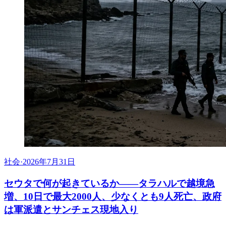
社会
·
2026年7月31日
セウタで何が起きているか——タラハルで越境急
増、10日で最大2000人、少なくとも9人死亡、政府
は軍派遣とサンチェス現地入り