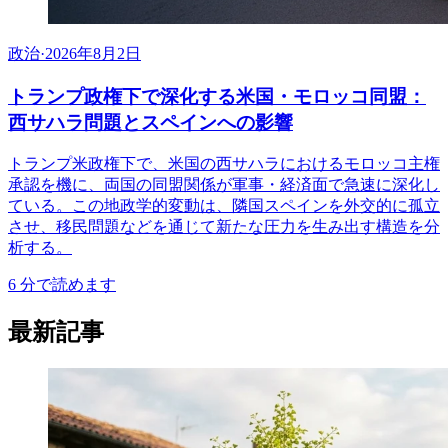
政治
·
2026年8月2日
トランプ政権下で深化する米国・モロッコ同盟：
西サハラ問題とスペインへの影響
トランプ米政権下で、米国の西サハラにおけるモロッコ主権
承認を機に、両国の同盟関係が軍事・経済面で急速に深化し
ている。この地政学的変動は、隣国スペインを外交的に孤立
させ、移民問題などを通じて新たな圧力を生み出す構造を分
析する。
6
分で読めます
最新記事