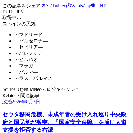
この記事をシェア:
X (Twitter)
WhatsApp
LINE
EUR · JPY
取得中…
スペインの天気
⋯
マドリード
—
⋯
バルセロナ
—
⋯
セビリア
—
⋯
バレンシア
—
⋯
ビルバオ
—
⋯
マラガ
—
⋯
パルマ
—
⋯
ラス・パルマス
—
Source: Open-Meteo · 30 分キャッシュ
Related · 関連記事
政治
2026年8月5日
セウタ移民危機、未成年者の受け入れ巡り中央政
府と国民党が激突。「国家安全保障」を盾に人道
支援を拒否する右派