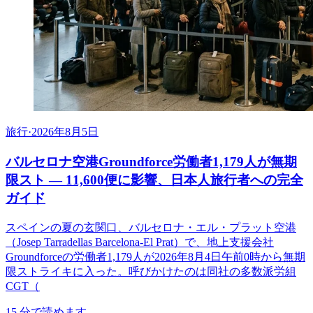
旅行
·
2026年8月5日
バルセロナ空港Groundforce労働者1,179人が無期
限スト ― 11,600便に影響、日本人旅行者への完全
ガイド
スペインの夏の玄関口、バルセロナ・エル・プラット空港
（Josep Tarradellas Barcelona-El Prat）で、地上支援会社
Groundforceの労働者1,179人が2026年8月4日午前0時から無期
限ストライキに入った。呼びかけたのは同社の多数派労組
CGT（
15
分で読めます