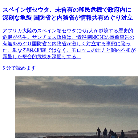
スペイン領セウタ、未曾有の移民危機で政府内に
深刻な亀裂 国防省と内務省が情報共有めぐり対立
アフリカ大陸のスペイン領セウタに6万人が越境する歴史的
危機が発生。サンチェス政権は、情報機関CNIの事前警告の
有無をめぐり国防省と内務省が激しく対立する事態に陥っ
た。単なる移民問題ではなく、モロッコの圧力と閣内不和が
露呈した複合的危機を深掘りする。
5
分で読めます