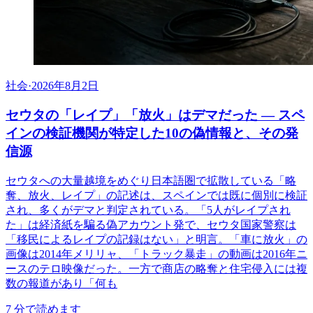
社会
·
2026年8月2日
セウタの「レイプ」「放火」はデマだった ― スペ
インの検証機関が特定した10の偽情報と、その発
信源
セウタへの大量越境をめぐり日本語圏で拡散している「略
奪、放火、レイプ」の記述は、スペインでは既に個別に検証
され、多くがデマと判定されている。「5人がレイプされ
た」は経済紙を騙る偽アカウント発で、セウタ国家警察は
「移民によるレイプの記録はない」と明言。「車に放火」の
画像は2014年メリリャ、「トラック暴走」の動画は2016年ニ
ースのテロ映像だった。一方で商店の略奪と住宅侵入には複
数の報道があり「何も
7
分で読めます