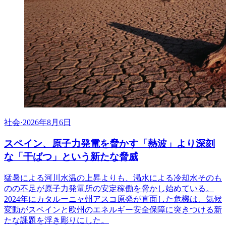
社会
·
2026年8月6日
スペイン、原子力発電を脅かす「熱波」より深刻
な「干ばつ」という新たな脅威
猛暑による河川水温の上昇よりも、渇水による冷却水そのも
のの不足が原子力発電所の安定稼働を脅かし始めている。
2024年にカタルーニャ州アスコ原発が直面した危機は、気候
変動がスペインと欧州のエネルギー安全保障に突きつける新
たな課題を浮き彫りにした。