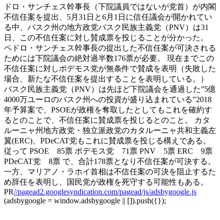
ドロ・サンチェス幹事長（下院議員ではないが党首）が内閣
不信任案を提出、5月31日と6月1日に信任議会が開かれてい
る中、バスク州の地方政党バスク民族主義党（PNV）は31
日、この不信任案に対し賛成票を投じることが分かった。
ペドロ・サンチェス幹事長の提出した不信任案が可決される
ためには下院議会の絶対過半数176票が必要。 現在までこの
不信任案に対しポデモス党が無条件で賛成を表明（失敗した
場合、新たな不信任案を提出することを表明している。）
バスク民族主義党（PNV）は先ほど下院議会を通過した”5億
4000万ユーロのバスク州への投資が盛り込まれている”2018
年予算案で、PSOEが政権を奪取したとしてもこれを確約す
るとのことで、不信任案に賛成票を投じるとのこと。 カタ
ルーニャ州地方政党・独立派政党のカタルーニャ共和主義左
翼(ERC)、PDeCAT党もこれに賛成票を投じる構えである。
従って PSOE 85票 ポデモス党 71票 PNV 5票 ERC 9票
PDeCAT党 8票 で、合計178票となり不信任案が可決する。
一方、マリアノ・ラホイ首相は不信任案の可決を阻止するた
め辞任を表明し、国民党が政権を死守する可能性もある。
PR
//pagead2.googlesyndication.com/pagead/js/adsbygoogle.js
(adsbygoogle = window.adsbygoogle || []).push({});