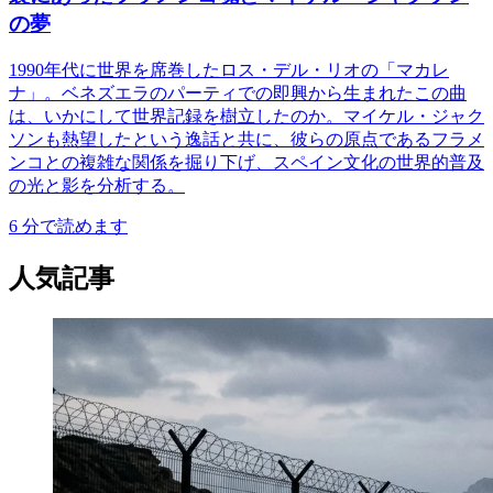
の夢
1990年代に世界を席巻したロス・デル・リオの「マカレ
ナ」。ベネズエラのパーティでの即興から生まれたこの曲
は、いかにして世界記録を樹立したのか。マイケル・ジャク
ソンも熱望したという逸話と共に、彼らの原点であるフラメ
ンコとの複雑な関係を掘り下げ、スペイン文化の世界的普及
の光と影を分析する。
6
分で読めます
人気記事