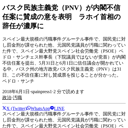
バスク民族主義党（PNV）が内閣不信
任案に賛成の意を表明 ラホイ首相の
辞任が濃厚に
スペイン最大規模の汚職事件グルーテル事件で、国民党に対
し罰金刑が課せられた他、元国民党議員が汚職に関わってい
た件で、スペイン最大野党スペイン社会労働党（PSOE）ペ
ドロ・サンチェス幹事長（下院議員ではないが党首）が内閣
不信任案を提出、5月31日と6月1日に信任議会が開かれてい
る中、バスク州の地方政党バスク民族主義党（PNV）は31
日、この不信任案に対し賛成票を投じることが分かった。
ペドロ・サンチ
2018年6月1日
·
spainpress1
·
2
分で読めます
政治
·
汚職
X (Twitter)
WhatsApp
LINE
スペイン最大規模の汚職事件グルーテル事件で、国民党に対
し罰金刑が課せられた他、元国民党議員が汚職に関わってい
た件で、スペイン最大野党スペイン社会労働党（PSOE）ペ