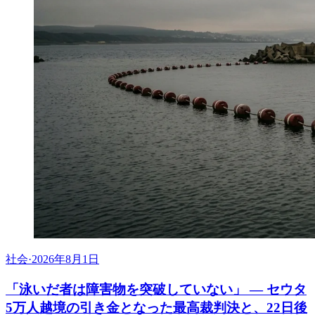
社会
·
2026年8月1日
「泳いだ者は障害物を突破していない」 ― セウタ
5万人越境の引き金となった最高裁判決と、22日後