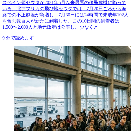
スペイン領セウタが2021年5月以来最悪の移民危機に陥って
いる。北アフリカの飛び地セウタでは、7月20日ごろから海
路での不正越境が急増し、7月30日には24時間で未成年102人
を含む数百人が新たに到着した。この10日間の到着者は
1,500〜2,000人と地元政府は公表し、少なくと
9
分で読めます