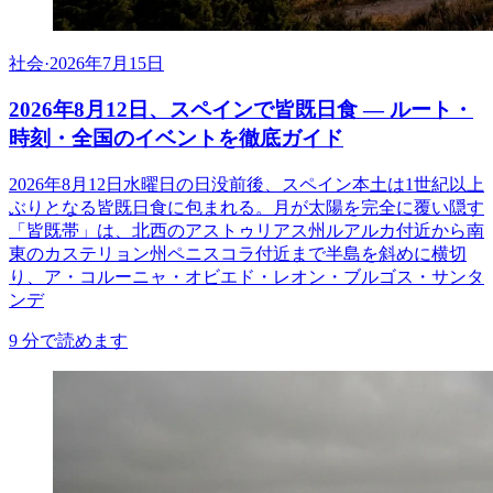
社会
·
2026年7月15日
2026年8月12日、スペインで皆既日食 ― ルート・
時刻・全国のイベントを徹底ガイド
2026年8月12日水曜日の日没前後、スペイン本土は1世紀以上
ぶりとなる皆既日食に包まれる。月が太陽を完全に覆い隠す
「皆既帯」は、北西のアストゥリアス州ルアルカ付近から南
東のカステリョン州ペニスコラ付近まで半島を斜めに横切
り、ア・コルーニャ・オビエド・レオン・ブルゴス・サンタ
ンデ
9
分で読めます