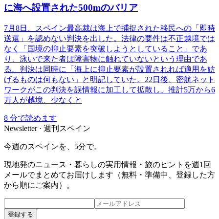
に海へ設置された500mのバリア
7月8日、スペイン最高裁は海上で捕捉された移民への「即時
送還」を認めない判決を出した。法律の要件は不正越境では
なく「国境の抑止要素を突破しようとしていること」であ
り、泳いで来た者は障害物に触れていないという理由であ
る。判決は同時に「海上に抑止要素が設置されれば適用を妨
げるものは何もない」と明記していた。22日後、密航ネット
ワークがこの判決を誤情報に加工して拡散し、推計5万から6
万人が越境、少なくと
8
分で読めます
Newsletter · 週刊スペイン
今週のスペインを、5分で。
現地発のニュース・暮らしの実用情報・旅のヒントを週1回
メールでまとめてお届けします（無料・準備中、登録した方
から順にご案内）。
登録する