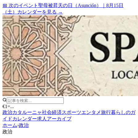
📅 次のイベント
聖母被昇天の日（Asunción）
｜
8月15日
（土）
カレンダーを見る →
€1
=
...
政治
カタルーニャ
社会
経済
スポーツ
エンタメ
旅行
暮らしのガ
イド
カレンダー
求人
アーカイブ
ホーム
›
政治
政治