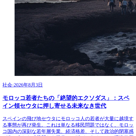
社会
·
2026年8月3日
モロッコ若者たちの「絶望的エクソダス」：スペ
イン領セウタに押し寄せる未来なき世代
スペインの飛び地セウタにモロッコ人の若者が大量に越境す
る事態が再び発生。これは単なる移民問題ではなく、モロッ
コ国内の深刻な若年層失業、経済格差、そして政治的閉塞感