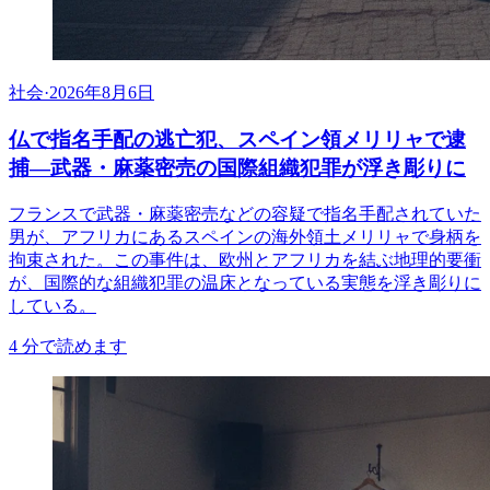
社会
·
2026年8月6日
仏で指名手配の逃亡犯、スペイン領メリリャで逮
捕―武器・麻薬密売の国際組織犯罪が浮き彫りに
フランスで武器・麻薬密売などの容疑で指名手配されていた
男が、アフリカにあるスペインの海外領土メリリャで身柄を
拘束された。この事件は、欧州とアフリカを結ぶ地理的要衝
が、国際的な組織犯罪の温床となっている実態を浮き彫りに
している。
4
分で読めます