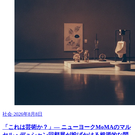
社会
·
2026年8月8日
「これは芸術か？」— ニューヨークMoMAのマル
セル・デュシャン回顧展が投げかける根源的な問