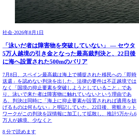
社会
·
2026年8月1日
「泳いだ者は障害物を突破していない」 ― セウタ
5万人越境の引き金となった最高裁判決と、22日後
に海へ設置された500mのバリア
7月8日、スペイン最高裁は海上で捕捉された移民への「即時
送還」を認めない判決を出した。法律の要件は不正越境では
なく「国境の抑止要素を突破しようとしていること」であ
り、泳いで来た者は障害物に触れていないという理由であ
る。判決は同時に「海上に抑止要素が設置されれば適用を妨
げるものは何もない」と明記していた。22日後、密航ネット
ワークがこの判決を誤情報に加工して拡散し、推計5万から6
万人が越境、少なくと
8
分で読めます