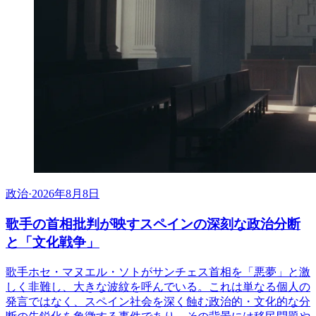
政治
·
2026年8月8日
歌手の首相批判が映すスペインの深刻な政治分断
と「文化戦争」
歌手ホセ・マヌエル・ソトがサンチェス首相を「悪夢」と激
しく非難し、大きな波紋を呼んでいる。これは単なる個人の
発言ではなく、スペイン社会を深く蝕む政治的・文化的な分