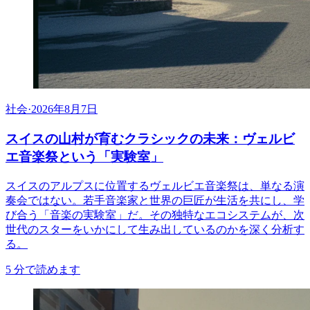
社会
·
2026年8月7日
スイスの山村が育むクラシックの未来：ヴェルビ
エ音楽祭という「実験室」
スイスのアルプスに位置するヴェルビエ音楽祭は、単なる演
奏会ではない。若手音楽家と世界の巨匠が生活を共にし、学
び合う「音楽の実験室」だ。その独特なエコシステムが、次
世代のスターをいかにして生み出しているのかを深く分析す
る。
5
分で読めます