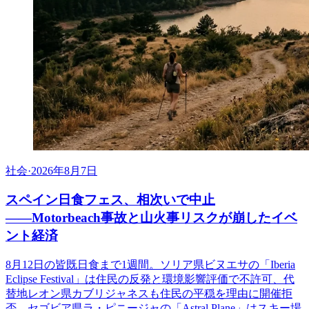
社会
·
2026年8月7日
スペイン日食フェス、相次いで中止
――Motorbeach事故と山火事リスクが崩したイベ
ント経済
8月12日の皆既日食まで1週間。ソリア県ビヌエサの「Iberia
Eclipse Festival」は住民の反発と環境影響評価で不許可、代
替地レオン県カブリジャネスも住民の平穏を理由に開催拒
否。セゴビア県ラ・ピニージャの「Astral Plane」はスキー場