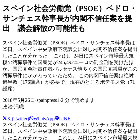
スペイン社会労働党（PSOE）ペドロ・
サンチェス幹事長が内閣不信任案を提
出 議会解散の可能性も
スペイン社会労働党（PSOE）ペドロ・サンチェス幹事長は
25日、スペイン中央政府下院議会に対し内閣不信任案を提出
したことが分かった。 これは、24日にスペイン市場最大規
模の汚職事件で国民党が245,492ユーロの罰金刑を受けたほ
か、国民党会計責任者バルセナス他多くの国民党議員がこの
汚職事件にかかわっていたため。 この内閣不信任案は絶対
過半数（176議席）が必要で、現在のところポデモス党（71
議席）
2018年5月26日
·
spainpress1
·
2
分で読めます
政治
·
汚職
X (Twitter)
WhatsApp
LINE
スペイン社会労働党（PSOE）ペドロ・サンチェス幹事長は
25日、スペイン中央政府下院議会に対し内閣不信任案を提出
したことが分かった。 これは、24日にスペイン市場最大規