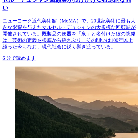
い
ニューヨーク近代美術館（MoMA）で、20世紀美術に最も大
きな影響を与えたマルセル・デュシャンの大規模な回顧展が
開催されている。既製品の便器を「泉」と名付けた彼の挑発
は、芸術の定義を根底から揺さぶり、その問いは100年以上
経った今もなお、現代社会に鋭く響き渡っている。
6
分で読めます