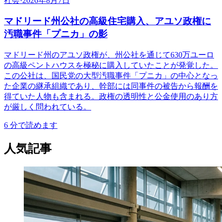
社会
·
2026年8月7日
マドリード州公社の高級住宅購入、アユソ政権に
汚職事件「プニカ」の影
マドリード州のアユソ政権が、州公社を通じて630万ユーロ
の高級ペントハウスを極秘に購入していたことが発覚した。
この公社は、国民党の大型汚職事件「プニカ」の中心となっ
た企業の継承組織であり、幹部には同事件の被告から報酬を
得ていた人物も含まれる。政権の透明性と公金使用のあり方
が厳しく問われている。
6
分で読めます
人気記事