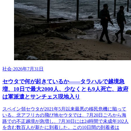
社会
·
2026年7月31日
セウタで何が起きているか——タラハルで越境急
増、10日で最大2000人、少なくとも9人死亡、政府
は軍派遣とサンチェス現地入り
スペイン領セウタが2021年5月以来最悪の移民危機に陥って
いる。北アフリカの飛び地セウタでは、7月20日ごろから海
路での不正越境が急増し、7月30日には24時間で未成年102人
を含む数百人が新たに到着した。この10日間の到着者は