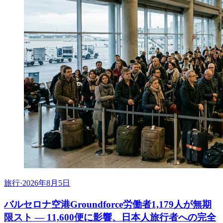
旅行
·
2026年8月5日
バルセロナ空港Groundforce労働者1,179人が無期
限スト ― 11,600便に影響、日本人旅行者への完全