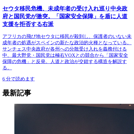
セウタ移民危機、未成年者の受け入れ巡り中央政
府と国民党が激突。「国家安全保障」を盾に人道
支援を拒否する右派
アフリカの飛び地セウタに移民が殺到し、保護者のいない未
成年者の処遇がスペインの新たな政治的火種となっている。
サンチェス中央政府が各州への分散受け入れを義務付ける
中、最大野党・国民党は極右VOXとの競合から「国家安全
保障の危機」と反発。人道と政治が交錯する構造を解説す
る。
6
分で読めます
最新記事