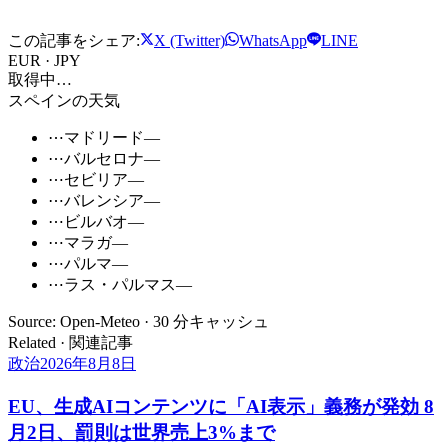
この記事をシェア:
X (Twitter)
WhatsApp
LINE
EUR · JPY
取得中…
スペインの天気
⋯
マドリード
—
⋯
バルセロナ
—
⋯
セビリア
—
⋯
バレンシア
—
⋯
ビルバオ
—
⋯
マラガ
—
⋯
パルマ
—
⋯
ラス・パルマス
—
Source: Open-Meteo · 30 分キャッシュ
Related · 関連記事
政治
2026年8月8日
EU、生成AIコンテンツに「AI表示」義務が発効 8
月2日、罰則は世界売上3%まで