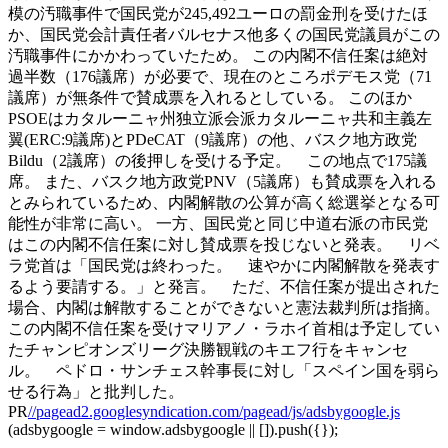
模の汚職事件で国民党が245,492ユーロの罰金刑を受けたほ
か、国民党会計責任者バルセナス他多くの国民党議員がこの
汚職事件にかかわっていたため。 この内閣不信任案は絶対
過半数（176議席）が必要で、現在のところポデモス党（71
議席）が無条件で賛成票を入れるとしている。 このほか
PSOEはカタルーニャ州独立派会派カタルーニャ共和主義左
翼(ERC:9議席)とPDeCAT（9議席）の他、バスク地方政党
Bildu（2議席）の後押しを受ける予定。 この地点で175議
席。 また、バスク地方政党PNV（5議席）も賛成票を入れる
とみられているため、内閣解散の公算が高く総選挙となる可
能性が非常に高い。 一方、国民党と同じ中道右派の市民党
はこの内閣不信任案に対し賛成票を投じないと発表。 リベ
ラ党首は「国民党は終わった。 速やかに内閣解散を発表す
るよう要請する。」と発言。 ただ、不信任案が提出された
場合、内閣は解散することができないと憲法裁判所は指摘。
この内閣不信任案を受けマリアノ・ラホイ首相は予定してい
たチャンピオンズリーグ決勝観戦のキエフ行をキャンセ
ル。 ペドロ・サンチェス幹事長に対し「スペイン国を弱ら
せる行為」と批判した。
PR
//pagead2.googlesyndication.com/pagead/js/adsbygoogle.js
(adsbygoogle = window.adsbygoogle || []).push({});