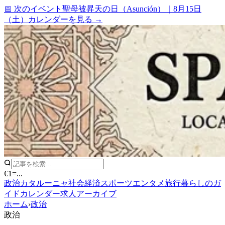
📅 次のイベント
聖母被昇天の日（Asunción）
｜
8月15日
（土）
カレンダーを見る →
€1
=
...
政治
カタルーニャ
社会
経済
スポーツ
エンタメ
旅行
暮らしのガ
イド
カレンダー
求人
アーカイブ
ホーム
›
政治
政治