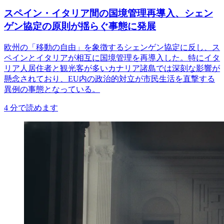
スペイン・イタリア間の国境管理再導入、シェン
ゲン協定の原則が揺らぐ事態に発展
欧州の「移動の自由」を象徴するシェンゲン協定に反し、ス
ペインとイタリアが相互に国境管理を再導入した。特にイタ
リア人居住者と観光客が多いカナリア諸島では深刻な影響が
懸念されており、EU内の政治的対立が市民生活を直撃する
異例の事態となっている。
4
分で読めます