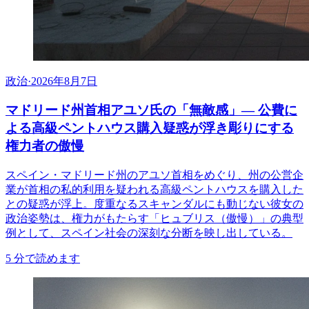
政治
·
2026年8月7日
マドリード州首相アユソ氏の「無敵感」— 公費に
よる高級ペントハウス購入疑惑が浮き彫りにする
権力者の傲慢
スペイン・マドリード州のアユソ首相をめぐり、州の公営企
業が首相の私的利用を疑われる高級ペントハウスを購入した
との疑惑が浮上。度重なるスキャンダルにも動じない彼女の
政治姿勢は、権力がもたらす「ヒュブリス（傲慢）」の典型
例として、スペイン社会の深刻な分断を映し出している。
5
分で読めます