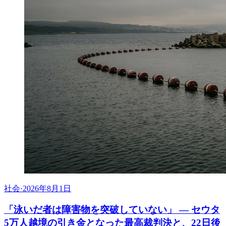
社会
·
2026年8月1日
「泳いだ者は障害物を突破していない」 ― セウタ
5万人越境の引き金となった最高裁判決と、22日後