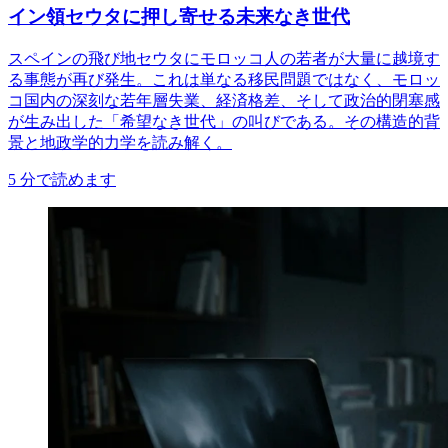
イン領セウタに押し寄せる未来なき世代
スペインの飛び地セウタにモロッコ人の若者が大量に越境す
る事態が再び発生。これは単なる移民問題ではなく、モロッ
コ国内の深刻な若年層失業、経済格差、そして政治的閉塞感
が生み出した「希望なき世代」の叫びである。その構造的背
景と地政学的力学を読み解く。
5
分で読めます