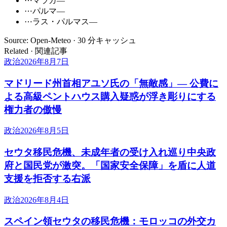
⋯
マラガ
—
⋯
パルマ
—
⋯
ラス・パルマス
—
Source: Open-Meteo · 30 分キャッシュ
Related · 関連記事
政治
2026年8月7日
マドリード州首相アユソ氏の「無敵感」— 公費に
よる高級ペントハウス購入疑惑が浮き彫りにする
権力者の傲慢
政治
2026年8月5日
セウタ移民危機、未成年者の受け入れ巡り中央政
府と国民党が激突。「国家安全保障」を盾に人道
支援を拒否する右派
政治
2026年8月4日
スペイン領セウタの移民危機：モロッコの外交カ