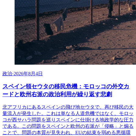
政治
·
2026年8月4日
スペイン領セウタの移民危機：モロッコの外交カ
ードと欧州右派の政治利用が繰り返す悲劇
北アフリカにあるスペインの飛び地セウタで、再び移民の大
量流入が発生した。これは単なる人道危機ではなく、モロッ
コが西サハラ問題を巡りスペインに仕掛ける地政学的な圧力
である。この問題をスペインと欧州の右派が「侵略」と煽る
ことで、問題の本質が見失われ、EUの結束を弱める悪循環