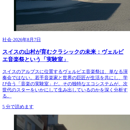
社会
·
2026年8月7日
スイスの山村が育むクラシックの未来：ヴェルビ
エ音楽祭という「実験室」
スイスのアルプスに位置するヴェルビエ音楽祭は、単なる演
奏会ではない。若手音楽家と世界の巨匠が生活を共にし、学
び合う「音楽の実験室」だ。その独特なエコシステムが、次
世代のスターをいかにして生み出しているのかを深く分析す
る。
5
分で読めます