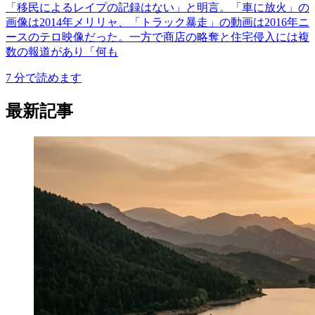
「移民によるレイプの記録はない」と明言。「車に放火」の
画像は2014年メリリャ、「トラック暴走」の動画は2016年ニ
ースのテロ映像だった。一方で商店の略奪と住宅侵入には複
数の報道があり「何も
7
分で読めます
最新記事