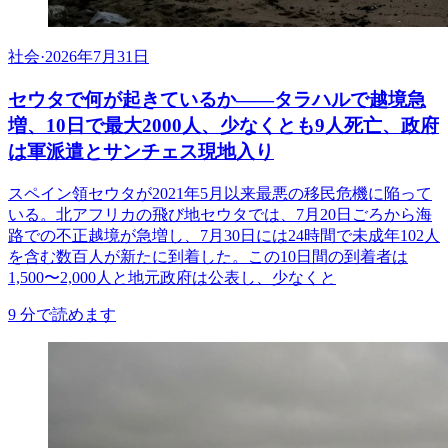
社会
·
2026年7月31日
セウタで何が起きているか——タラハルで越境急
増、10日で最大2000人、少なくとも9人死亡、政府
は軍派遣とサンチェス現地入り
スペイン領セウタが2021年5月以来最悪の移民危機に陥って
いる。北アフリカの飛び地セウタでは、7月20日ごろから海
路での不正越境が急増し、7月30日には24時間で未成年102人
を含む数百人が新たに到着した。この10日間の到着者は
1,500〜2,000人と地元政府は公表し、少なくと
9
分で読めます