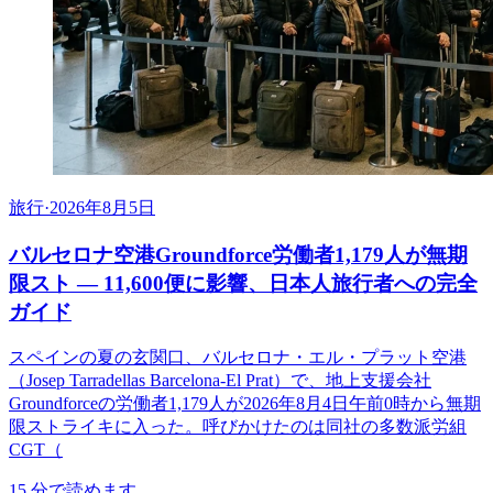
旅行
·
2026年8月5日
バルセロナ空港Groundforce労働者1,179人が無期
限スト ― 11,600便に影響、日本人旅行者への完全
ガイド
スペインの夏の玄関口、バルセロナ・エル・プラット空港
（Josep Tarradellas Barcelona-El Prat）で、地上支援会社
Groundforceの労働者1,179人が2026年8月4日午前0時から無期
限ストライキに入った。呼びかけたのは同社の多数派労組
CGT（
15
分で読めます