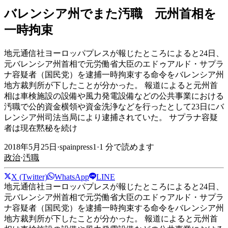
バレンシア州でまた汚職 元州首相を
一時拘束
地元通信社ヨーロッパプレスが報じたところによると24日、
元バレンシア州首相で元労働省大臣のエドゥアルド・サプラ
ナ容疑者（国民党）を逮捕一時拘束する命令をバレンシア州
地方裁判所が下したことが分かった。 報道によると元州首
相は車検施設の設備や風力発電設備などの公共事業における
汚職で公的資金横領や資金洗浄などを行ったとして23日にバ
レンシア州司法当局により逮捕されていた。 サプラナ容疑
者は現在黙秘を続け
2018年5月25日
·
spainpress1
·
1
分で読めます
政治
·
汚職
X (Twitter)
WhatsApp
LINE
地元通信社ヨーロッパプレスが報じたところによると24日、
元バレンシア州首相で元労働省大臣のエドゥアルド・サプラ
ナ容疑者（国民党）を逮捕一時拘束する命令をバレンシア州
地方裁判所が下したことが分かった。 報道によると元州首