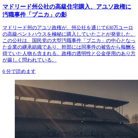
マドリード州公社の高級住宅購入、アユソ政権に
汚職事件「プニカ」の影
マドリード州のアユソ政権が、州公社を通じて630万ユーロ
の高級ペントハウスを極秘に購入していたことが発覚した。
この公社は、国民党の大型汚職事件「プニカ」の中心となっ
た企業の継承組織であり、幹部には同事件の被告から報酬を
得ていた人物も含まれる。政権の透明性と公金使用のあり方
が厳しく問われている。
6
分で読めます