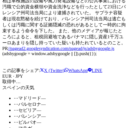
相は車検施設の設備や風力発電設備などの公共事業における
汚職で公的資金横領や資金洗浄などを行ったとして23日にバ
レンシア州司法当局により逮捕されていた。 サプラナ容疑
者は現在黙秘を続けており、バレンシア州司法当局は逃亡も
しくは汚職に関する証拠隠滅の恐れがあるとして一時的に拘
束するよう命令を下した。 また、他のメディアが報じたと
ころによると、租税回避地であるパナマに隠し資産1千万ユ
ーロあまりを隠し持っていた疑いも持たれているとのこと。
PR
//pagead2.googlesyndication.com/pagead/js/adsbygoogle.js
(adsbygoogle = window.adsbygoogle || []).push({});
この記事をシェア:
X (Twitter)
WhatsApp
LINE
EUR · JPY
取得中…
スペインの天気
⋯
マドリード
—
⋯
バルセロナ
—
⋯
セビリア
—
⋯
バレンシア
—
⋯
ビルバオ
—