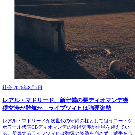
社会
·
2026年8月7日
レアル・マドリード、新守備の要ディオマンデ獲
得交渉が難航か ライプツィヒは強硬姿勢
レアル・マドリードが次世代の守備の柱として狙うコートジ
ボワール代表CBディオマンデの獲得交渉が佳境を迎えてい
る。所属するライプツィヒは強気の姿勢を崩さず、選手を合