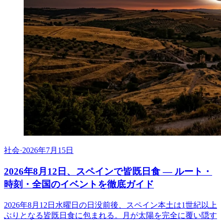
社会
·
2026年7月15日
2026年8月12日、スペインで皆既日食 ― ルート・
時刻・全国のイベントを徹底ガイド
2026年8月12日水曜日の日没前後、スペイン本土は1世紀以上
ぶりとなる皆既日食に包まれる。月が太陽を完全に覆い隠す