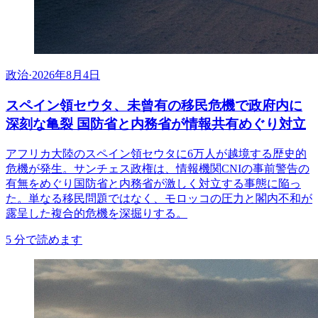
政治
·
2026年8月4日
スペイン領セウタ、未曾有の移民危機で政府内に
深刻な亀裂 国防省と内務省が情報共有めぐり対立
アフリカ大陸のスペイン領セウタに6万人が越境する歴史的
危機が発生。サンチェス政権は、情報機関CNIの事前警告の
有無をめぐり国防省と内務省が激しく対立する事態に陥っ
た。単なる移民問題ではなく、モロッコの圧力と閣内不和が
露呈した複合的危機を深掘りする。
5
分で読めます