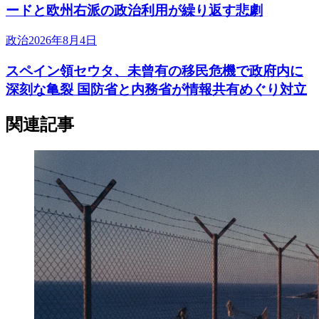
ードと欧州右派の政治利用が繰り返す悲劇
政治
2026年8月4日
スペイン領セウタ、未曾有の移民危機で政府内に
深刻な亀裂 国防省と内務省が情報共有めぐり対立
関連記事