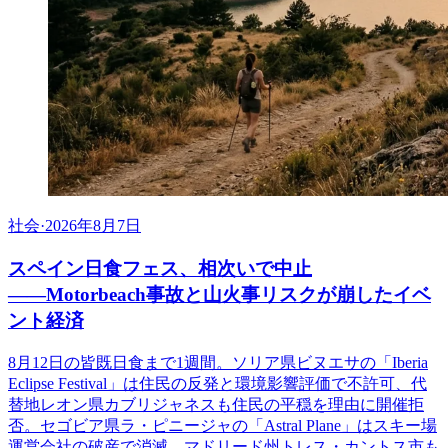
社会
·
2026年8月7日
スペイン日食フェス、相次いで中止
――Motorbeach事故と山火事リスクが崩したイベ
ント経済
8月12日の皆既日食まで1週間。ソリア県ビヌエサの「Iberia
Eclipse Festival」は住民の反発と環境影響評価で不許可、代
替地レオン県カブリジャネスも住民の平穏を理由に開催拒
否。セゴビア県ラ・ピニージャの「Astral Plane」はスキー場
運営会社の破産で消滅。マドリード州トレス・カントス市も