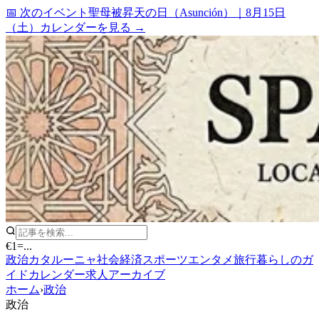
📅 次のイベント
聖母被昇天の日（Asunción）
｜
8月15日
（土）
カレンダーを見る →
€1
=
...
政治
カタルーニャ
社会
経済
スポーツ
エンタメ
旅行
暮らしのガ
イド
カレンダー
求人
アーカイブ
ホーム
›
政治
政治