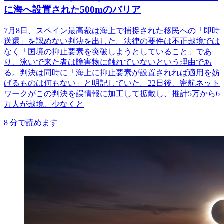
に海へ設置された500mのバリア
7月8日、スペイン最高裁は海上で捕捉された移民への「即時
送還」を認めない判決を出した。法律の要件は不正越境では
なく「国境の抑止要素を突破しようとしていること」であ
り、泳いで来た者は障害物に触れていないという理由であ
る。判決は同時に「海上に抑止要素が設置されれば適用を妨
げるものは何もない」と明記していた。22日後、密航ネット
ワークがこの判決を誤情報に加工して拡散し、推計5万から6
万人が越境、少なくと
8
分で読めます