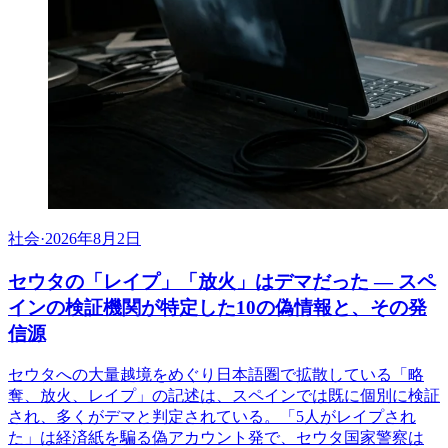
社会
·
2026年8月2日
セウタの「レイプ」「放火」はデマだった ― スペ
インの検証機関が特定した10の偽情報と、その発
信源
セウタへの大量越境をめぐり日本語圏で拡散している「略
奪、放火、レイプ」の記述は、スペインでは既に個別に検証
され、多くがデマと判定されている。「5人がレイプされ
た」は経済紙を騙る偽アカウント発で、セウタ国家警察は